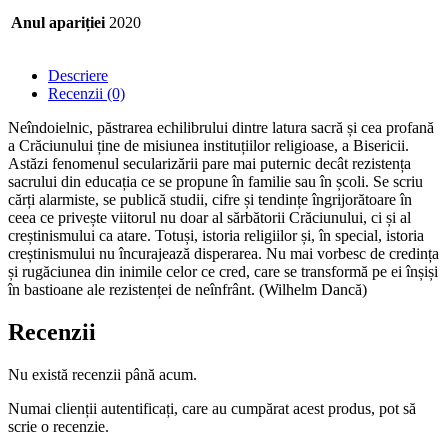
Anul apariției
2020
Descriere
Recenzii (0)
Neîndoielnic, păstrarea echilibrului dintre latura sacră și cea profană
a Crăciunului ține de misiunea instituțiilor religioase, a Bisericii.
Astăzi fenomenul secularizării pare mai puternic decât rezistența
sacrului din educația ce se propune în familie sau în școli. Se scriu
cărți alarmiste, se publică studii, cifre și tendințe îngrijorătoare în
ceea ce privește viitorul nu doar al sărbătorii Crăciunului, ci și al
creștinismului ca atare. Totuși, istoria religiilor și, în special, istoria
creștinismului nu încurajează disperarea. Nu mai vorbesc de credința
și rugăciunea din inimile celor ce cred, care se transformă pe ei înșiși
în bastioane ale rezistenței de neînfrânt. (Wilhelm Dancă)
Recenzii
Nu există recenzii până acum.
Numai clienții autentificați, care au cumpărat acest produs, pot să
scrie o recenzie.