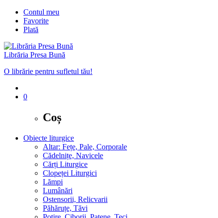
Contul meu
Favorite
Plată
Librăria Presa Bună
O librărie pentru sufletul tău!
0
Coș
Obiecte liturgice
Altar: Fețe, Pale, Corporale
Cădelnițe, Navicele
Cărți Liturgice
Clopeței Liturgici
Lămpi
Lumânări
Ostensorii, Relicvarii
Păhăruțe, Tăvi
Potire, Ciborii, Patene, Teci