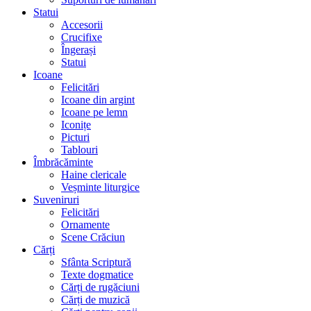
Statui
Accesorii
Crucifixe
Îngerași
Statui
Icoane
Felicitări
Icoane din argint
Icoane pe lemn
Iconițe
Picturi
Tablouri
Îmbrăcăminte
Haine clericale
Veșminte liturgice
Suveniruri
Felicitări
Ornamente
Scene Crăciun
Cărți
Sfânta Scriptură
Texte dogmatice
Cărți de rugăciuni
Cărți de muzică