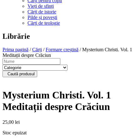
Cărți pentru copii
Vieți de sfinți
Cărți de istorie
Pilde și povești
Cărți de teologie
Librărie
Prima pagină
/
Cărți
/
Formare creștină
/ Mysterium Christi. Vol. 1
Meditații despre Crăciun
Caută produsul
Mysterium Christi. Vol. 1
Meditații despre Crăciun
25,00
lei
Stoc epuizat