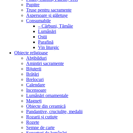
Pupitre
Truse pentru sacramente
Aspersoare și găletușe
Consumabile
– Cărbuni, Tămâie
Lumânări
Ostii
Parafină
Vin liturgic
Obiecte religioase
Abțibilduri
Amintiri sacramente
Bijuterii
Brățări
Brelocuri
Calendare
Incensoare
Lumânări ornamentale
Magneți
Obiecte din ceramică
Pandantive, cruciulițe, medalii
Rozarii și cutiuțe
Rozete
Semne de carte
Suporturi de lumânări