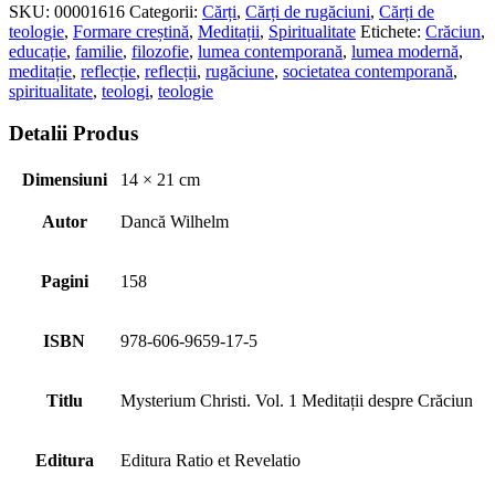
SKU:
00001616
Categorii:
Cărți
,
Cărți de rugăciuni
,
Cărți de
teologie
,
Formare creștină
,
Meditații
,
Spiritualitate
Etichete:
Crăciun
,
educație
,
familie
,
filozofie
,
lumea contemporană
,
lumea modernă
,
meditație
,
reflecție
,
reflecții
,
rugăciune
,
societatea contemporană
,
spiritualitate
,
teologi
,
teologie
Detalii Produs
Dimensiuni
14 × 21 cm
Autor
Dancă Wilhelm
Pagini
158
ISBN
978-606-9659-17-5
Titlu
Mysterium Christi. Vol. 1 Meditații despre Crăciun
Editura
Editura Ratio et Revelatio