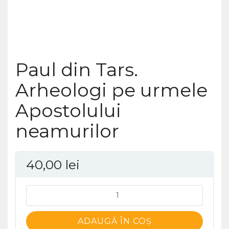
Paul din Tars.
Arheologi pe urmele
Apostolului
neamurilor
40,00
lei
Cantitate
Paul
din
ADAUGĂ ÎN COȘ