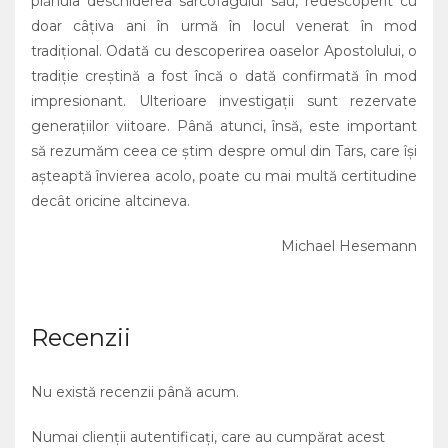
plănuia deschiderea sarcofagului său, redescoperit cu
doar câţiva ani în urmă în locul venerat în mod
tradiţional. Odată cu descoperirea oaselor Apostolului, o
tradiţie creştină a fost încă o dată confirmată în mod
impresionant. Ulterioare investigaţii sunt rezervate
generaţiilor viitoare. Până atunci, însă, este important
să rezumăm ceea ce ştim despre omul din Tars, care îşi
aşteaptă învierea acolo, poate cu mai multă certitudine
decât oricine altcineva.
Michael Hesemann
Recenzii
Nu există recenzii până acum.
Numai clienții autentificați, care au cumpărat acest