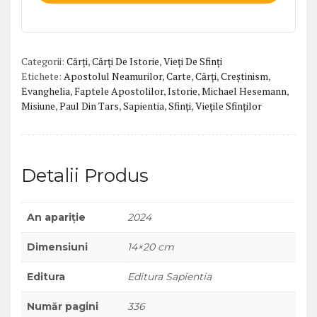
Tars.
Arheologi
pe
urmele
Categorii:
Cărți
,
Cărți De Istorie
,
Vieți De Sfinți
Apostolului
Etichete:
Apostolul Neamurilor
,
Carte
,
Cărți
,
Creștinism
,
neamurilor
Evanghelia
,
Faptele Apostolilor
,
Istorie
,
Michael Hesemann
,
Misiune
,
Paul Din Tars
,
Sapientia
,
Sfinți
,
Viețile Sfinților
Detalii Produs
An apariție
2024
Dimensiuni
14×20 cm
Editura
Editura Sapientia
Număr pagini
336