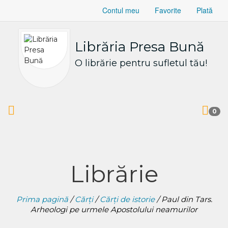
Contul meu
Favorite
Plată
Librăria Presa Bună
O librărie pentru sufletul tău!
0
Librărie
Prima pagină
/
Cărți
/
Cărți de istorie
/ Paul din Tars.
Arheologi pe urmele Apostolului neamurilor