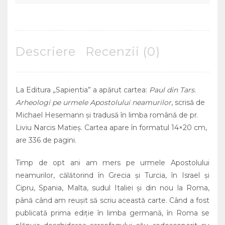
Descriere
Recenzii (0)
La Editura „Sapientia” a apărut cartea:
Paul din Tars.
Arheologi pe urmele Apostolului neamurilor
, scrisă de
Michael Hesemann şi tradusă în limba română de pr.
Liviu Narcis Matieş. Cartea apare în formatul 14×20 cm,
are 336 de pagini.
Timp de opt ani am mers pe urmele Apostolului
neamurilor, călătorind în Grecia şi Turcia, în Israel şi
Cipru, Spania, Malta, sudul Italiei şi din nou la Roma,
până când am reuşit să scriu această carte. Când a fost
publicată prima ediţie în limba germană, în Roma se