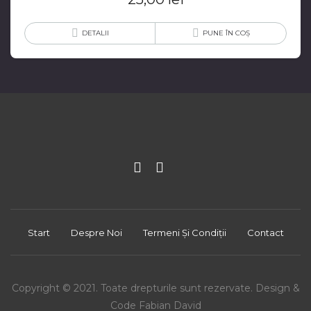
DETALII
PUNE ÎN COȘ
Start
Despre Noi
Termeni Și Condiții
Contact
Copyright © 2021. Toate drepturile sunt rezervate. Design &
Code Fabian David