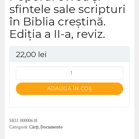
sfintele sale scripturi
în Biblia creştină.
Ediţia a II-a, reviz.
22,00
lei
Cantitate
Poporul
evreu
ADAUGĂ ÎN COȘ
şi
sfintele
sale
scripturi
SKU:
00000618
în
Categorii:
Cărți
,
Documente
Biblia