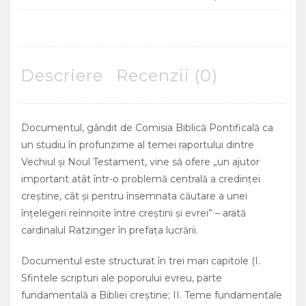
Descriere
Recenzii (0)
Documentul, gândit de Comisia Biblică Pontificală ca
un studiu în profunzime al temei raportului dintre
Vechiul şi Noul Testament, vine să ofere „un ajutor
important atât într-o problemă centrală a credinţei
creştine, cât şi pentru însemnata căutare a unei
înţelegeri reînnoite între creştini şi evrei” – arată
cardinalul Ratzinger în prefaţa lucrării.
Documentul este structurat în trei mari capitole (I.
Sfintele scripturi ale poporului evreu, parte
fundamentală a Bibliei creştine; II. Teme fundamentale