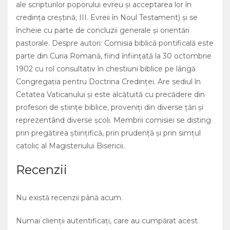
ale scripturilor poporului evreu şi acceptarea lor în
credinţa creştină; III. Evreii în Noul Testament) şi se
încheie cu parte de concluzii generale şi orientări
pastorale. Despre autori: Comisia biblică pontificală este
parte din Curia Romană, fiind înfiinţată la 30 octombrie
1902 cu rol consultativ în chestiuni biblice pe lângă
Congregaţia pentru Doctrina Credinţei. Are sediul în
Cetatea Vaticanului şi este alcătuită cu precădere din
profesori de ştiinţe biblice, proveniţi din diverse ţări şi
reprezentând diverse şcoli. Membrii comisiei se disting
prin pregătirea ştiinţifică, prin prudenţă şi prin simţul
catolic al Magisteriului Bisericii.
Recenzii
Nu există recenzii până acum.
Numai clienții autentificați, care au cumpărat acest