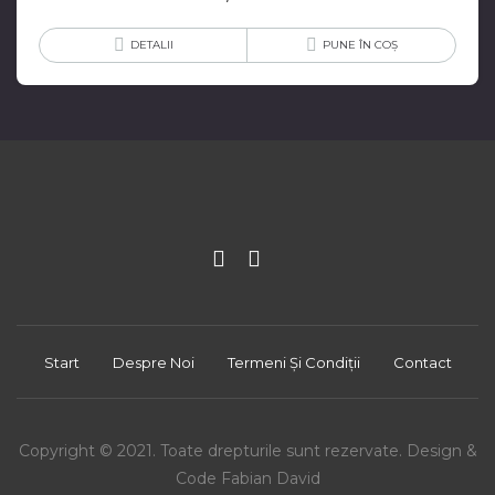
DETALII
PUNE ÎN COȘ
Start
Despre Noi
Termeni Și Condiții
Contact
Copyright © 2021. Toate drepturile sunt rezervate. Design &
Code Fabian David