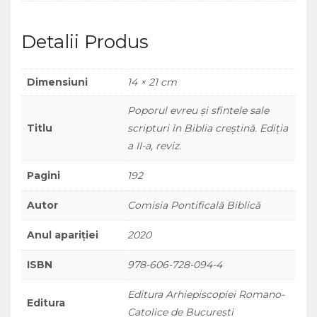
creştină.
Ediţia
Detalii Produs
a
II-
a,
Dimensiuni
14 × 21 cm
reviz.
Poporul evreu şi sfintele sale
Titlu
scripturi în Biblia creştină. Ediţia
a II-a, reviz.
Pagini
192
Autor
Comisia Pontificală Biblică
Anul apariției
2020
ISBN
978-606-728-094-4
Editura Arhiepiscopiei Romano-
Editura
Catolice de București