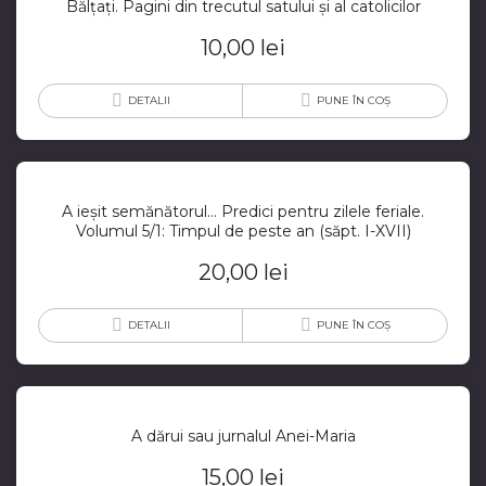
Bălțați. Pagini din trecutul satului și al catolicilor
10,00
lei
DETALII
PUNE ÎN COȘ
A ieșit semănătorul… Predici pentru zilele feriale.
Volumul 5/1: Timpul de peste an (săpt. I-XVII)
20,00
lei
DETALII
PUNE ÎN COȘ
A dărui sau jurnalul Anei-Maria
15,00
lei