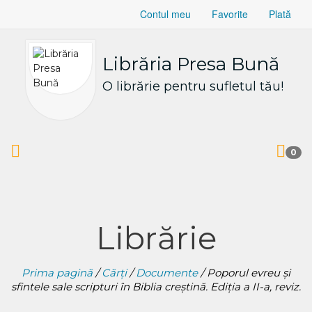
Contul meu
Favorite
Plată
Librăria Presa Bună
O librărie pentru sufletul tău!
0
Librărie
Prima pagină
/
Cărți
/
Documente
/ Poporul evreu şi
sfintele sale scripturi în Biblia creştină. Ediţia a II-a, reviz.