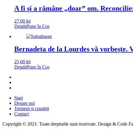
A fi și a rămâne „doar” om. Reconcili
27,00
lei
Detalii
Pune în Coș
Bernadeta de la Lourdes vă vorbește. V
25,00
lei
Detalii
Pune în Coș
Start
Despre noi
Termeni și condiții
Contact
Copyright © 2021. Toate drepturile sunt rezervate. Design & Code F