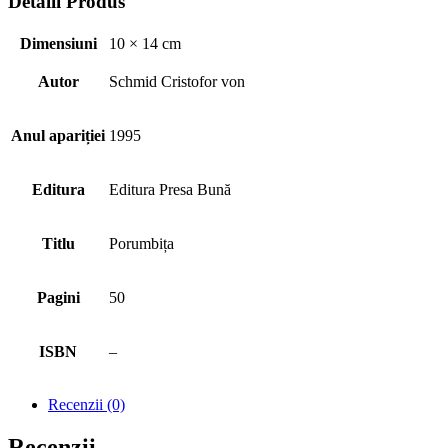
Detalii Produs
Dimensiuni
10 × 14 cm
Autor
Schmid Cristofor von
Anul apariției
1995
Editura
Editura Presa Bună
Titlu
Porumbița
Pagini
50
ISBN
–
Recenzii (0)
Recenzii