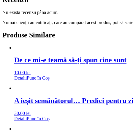
Nu există recenzii până acum.
Numai clienții autentificați, care au cumpărat acest produs, pot să scri
Produse Similare
De ce mi-e teamă să-ți spun cine sunt
10,00
lei
Detalii
Pune în Coș
A ieșit semănătorul… Predici pentru zil
30,00
lei
Detalii
Pune în Coș