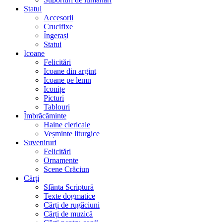
Statui
Accesorii
Crucifixe
Îngerași
Statui
Icoane
Felicitări
Icoane din argint
Icoane pe lemn
Iconițe
Picturi
Tablouri
Îmbrăcăminte
Haine clericale
Veșminte liturgice
Suveniruri
Felicitări
Ornamente
Scene Crăciun
Cărți
Sfânta Scriptură
Texte dogmatice
Cărți de rugăciuni
Cărți de muzică