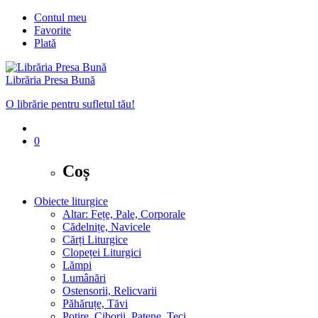
Contul meu
Favorite
Plată
Librăria Presa Bună
O librărie pentru sufletul tău!
0
Coș
Obiecte liturgice
Altar: Fețe, Pale, Corporale
Cădelnițe, Navicele
Cărți Liturgice
Clopeței Liturgici
Lămpi
Lumânări
Ostensorii, Relicvarii
Păhăruțe, Tăvi
Potire, Ciborii, Patene, Teci