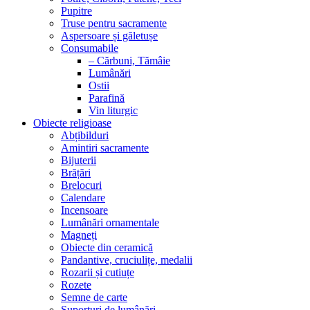
Pupitre
Truse pentru sacramente
Aspersoare și găletușe
Consumabile
– Cărbuni, Tămâie
Lumânări
Ostii
Parafină
Vin liturgic
Obiecte religioase
Abțibilduri
Amintiri sacramente
Bijuterii
Brățări
Brelocuri
Calendare
Incensoare
Lumânări ornamentale
Magneți
Obiecte din ceramică
Pandantive, cruciulițe, medalii
Rozarii și cutiuțe
Rozete
Semne de carte
Suporturi de lumânări