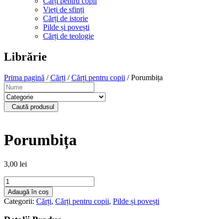
Cărți pentru copii
Vieți de sfinți
Cărți de istorie
Pilde și povești
Cărți de teologie
Librărie
Prima pagină
/
Cărți
/
Cărți pentru copii
/ Porumbița
Caută produsul
Porumbița
3,00
lei
Cantitate
Porumbița
Adaugă în coș
Categorii:
Cărți
,
Cărți pentru copii
,
Pilde și povești