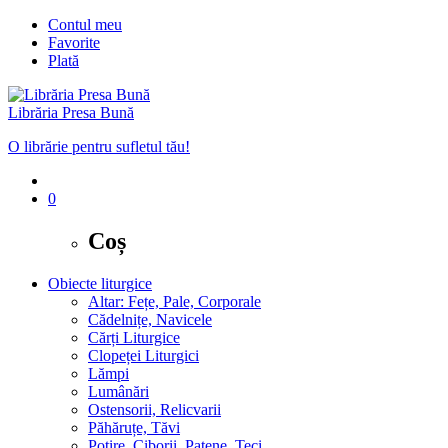
Contul meu
Favorite
Plată
Librăria Presa Bună
O librărie pentru sufletul tău!
0
Coș
Obiecte liturgice
Altar: Fețe, Pale, Corporale
Cădelnițe, Navicele
Cărți Liturgice
Clopeței Liturgici
Lămpi
Lumânări
Ostensorii, Relicvarii
Păhăruțe, Tăvi
Potire, Ciborii, Patene, Teci