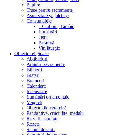
Pupitre
Truse pentru sacramente
Aspersoare și găletușe
Consumabile
– Cărbuni, Tămâie
Lumânări
Ostii
Parafină
Vin liturgic
Obiecte religioase
Abțibilduri
Amintiri sacramente
Bijuterii
Brățări
Brelocuri
Calendare
Incensoare
Lumânări ornamentale
Magneți
Obiecte din ceramică
Pandantive, cruciulițe, medalii
Rozarii și cutiuțe
Rozete
Semne de carte
Suporturi de lumânări