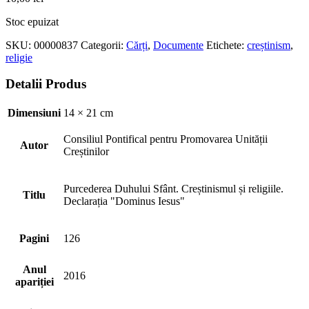
Stoc epuizat
SKU:
00000837
Categorii:
Cărți
,
Documente
Etichete:
creștinism
,
religie
Detalii Produs
Dimensiuni
14 × 21 cm
Consiliul Pontifical pentru Promovarea Unității
Autor
Creștinilor
Purcederea Duhului Sfânt. Creștinismul și religiile.
Titlu
Declarația "Dominus Iesus"
Pagini
126
Anul
2016
apariției