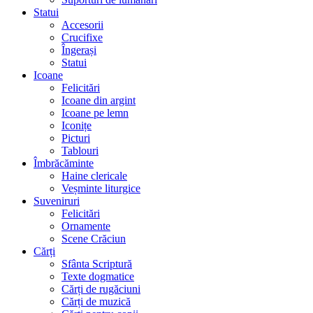
Statui
Accesorii
Crucifixe
Îngerași
Statui
Icoane
Felicitări
Icoane din argint
Icoane pe lemn
Iconițe
Picturi
Tablouri
Îmbrăcăminte
Haine clericale
Veșminte liturgice
Suveniruri
Felicitări
Ornamente
Scene Crăciun
Cărți
Sfânta Scriptură
Texte dogmatice
Cărți de rugăciuni
Cărți de muzică