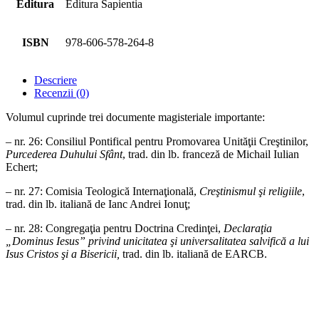
Editura
Editura Sapientia
ISBN
978-606-578-264-8
Descriere
Recenzii (0)
Volumul cuprinde trei documente magisteriale importante:
– nr. 26: Consiliul Pontifical pentru Promovarea Unităţii Creştinilor,
Purcederea Duhului Sfânt
, trad. din lb. franceză de Michail Iulian
Echert;
– nr. 27: Comisia Teologică Internaţională,
Creştinismul şi religiile
,
trad. din lb. italiană de Ianc Andrei Ionuţ;
– nr. 28: Congregaţia pentru Doctrina Credinţei,
Declaraţia
„Dominus Iesus” privind unicitatea şi universalitatea salvifică a lui
Isus Cristos şi a Bisericii,
trad. din lb. italiană de EARCB.