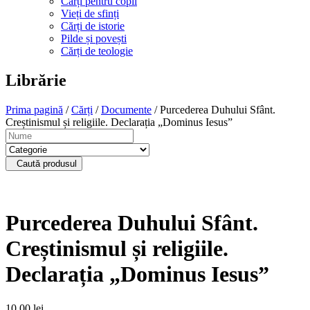
Cărți pentru copii
Vieți de sfinți
Cărți de istorie
Pilde și povești
Cărți de teologie
Librărie
Prima pagină
/
Cărți
/
Documente
/ Purcederea Duhului Sfânt.
Creștinismul și religiile. Declarația „Dominus Iesus”
Caută produsul
Purcederea Duhului Sfânt.
Creștinismul și religiile.
Declarația „Dominus Iesus”
10,00
lei