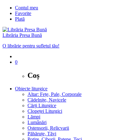
Contul meu
Favorite
Plată
Librăria Presa Bună
O librărie pentru sufletul tău!
0
Coș
Obiecte liturgice
Altar: Fețe, Pale, Corporale
Cădelnițe, Navicele
Cărți Liturgice
Clopeței Liturgici
Lămpi
Lumânări
Ostensorii, Relicvarii
Păhăruțe, Tăvi
Potire, Ciborii, Patene, Teci