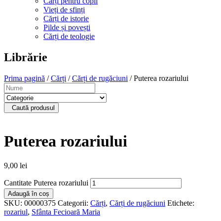
Cărți pentru copii
Vieți de sfinți
Cărți de istorie
Pilde și povești
Cărți de teologie
Librărie
Prima pagină
/
Cărți
/
Cărți de rugăciuni
/ Puterea rozariului
Caută produsul
Puterea rozariului
9,00
lei
Cantitate Puterea rozariului
Adaugă în coș
SKU:
00000375
Categorii:
Cărți
,
Cărți de rugăciuni
Etichete:
rozariul
,
Sfânta Fecioară Maria