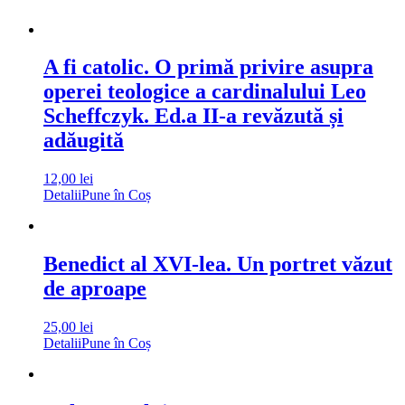
A fi catolic. O primă privire asupra
operei teologice a cardinalului Leo
Scheffczyk. Ed.a II-a revăzută și
adăugită
12,00
lei
Detalii
Pune în Coș
Benedict al XVI-lea. Un portret văzut
de aproape
25,00
lei
Detalii
Pune în Coș