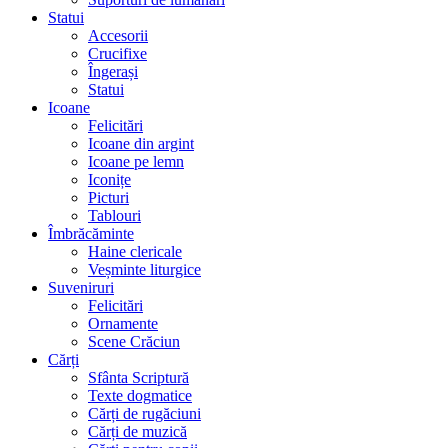
Statui
Accesorii
Crucifixe
Îngerași
Statui
Icoane
Felicitări
Icoane din argint
Icoane pe lemn
Iconițe
Picturi
Tablouri
Îmbrăcăminte
Haine clericale
Veșminte liturgice
Suveniruri
Felicitări
Ornamente
Scene Crăciun
Cărți
Sfânta Scriptură
Texte dogmatice
Cărți de rugăciuni
Cărți de muzică