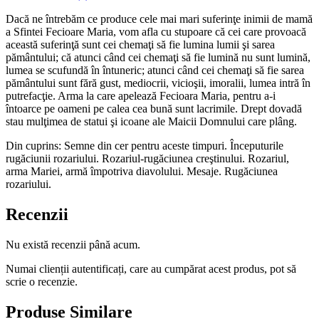
Dacă ne întrebăm ce produce cele mai mari suferinţe inimii de mamă
a Sfintei Fecioare Maria, vom afla cu stupoare că cei care provoacă
această suferinţă sunt cei chemaţi să fie lumina lumii şi sarea
pământului; că atunci când cei chemaţi să fie lumină nu sunt lumină,
lumea se scufundă în întuneric; atunci când cei chemaţi să fie sarea
pământului sunt fără gust, mediocrii, vicioşii, imoralii, lumea intră în
putrefacţie. Arma la care apelează Fecioara Maria, pentru a-i
întoarce pe oameni pe calea cea bună sunt lacrimile. Drept dovadă
stau mulţimea de statui şi icoane ale Maicii Domnului care plâng.
Din cuprins: Semne din cer pentru aceste timpuri. Începuturile
rugăciunii rozariului. Rozariul-rugăciunea creştinului. Rozariul,
arma Mariei, armă împotriva diavolului. Mesaje. Rugăciunea
rozariului.
Recenzii
Nu există recenzii până acum.
Numai clienții autentificați, care au cumpărat acest produs, pot să
scrie o recenzie.
Produse Similare