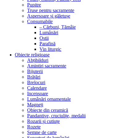
Pupitre
Truse pentru sacramente
Aspersoare și găletușe
Consumabile
– Cărbuni, Tămâie
Lumânări
Ostii
Parafină
Vin liturgic
Obiecte religioase
Abțibilduri
Amintiri sacramente
Bijuterii
Brățări
Brelocuri
Calendare
Incensoare
Lumânări ornamentale
Magneți
Obiecte din ceramică
Pandantive, cruciulițe, medalii
Rozarii și cutiuțe
Rozete
Semne de carte
Suporturi de lumânări