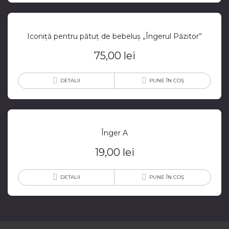
Iconiță pentru pătuț de bebeluș „Îngerul Păzitor”
75,00
lei
DETALII
PUNE ÎN COȘ
Înger A
19,00
lei
DETALII
PUNE ÎN COȘ