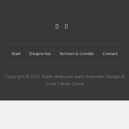
Start
Despre Noi
Termeni Și Condiții
Contact
Copyright © 2021. Toate drepturile sunt rezervate. Design &
Code Fabian David