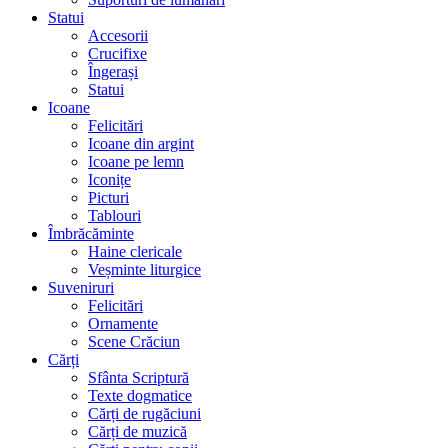
Statui
Accesorii
Crucifixe
Îngerași
Statui
Icoane
Felicitări
Icoane din argint
Icoane pe lemn
Iconițe
Picturi
Tablouri
Îmbrăcăminte
Haine clericale
Veșminte liturgice
Suveniruri
Felicitări
Ornamente
Scene Crăciun
Cărți
Sfânta Scriptură
Texte dogmatice
Cărți de rugăciuni
Cărți de muzică