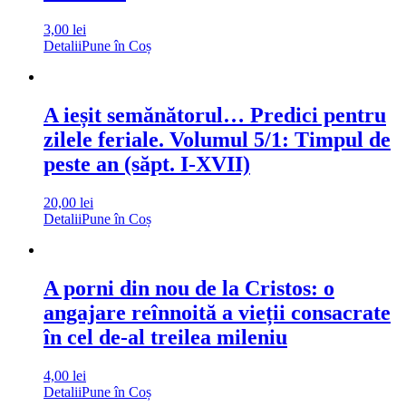
3,00
lei
Detalii
Pune în Coș
A ieșit semănătorul… Predici pentru
zilele feriale. Volumul 5/1: Timpul de
peste an (săpt. I-XVII)
20,00
lei
Detalii
Pune în Coș
A porni din nou de la Cristos: o
angajare reînnoită a vieții consacrate
în cel de-al treilea mileniu
4,00
lei
Detalii
Pune în Coș