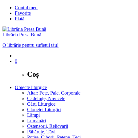
Contul meu
Favorite
Plată
Librăria Presa Bună
O librărie pentru sufletul tău!
0
Coș
Obiecte liturgice
Altar: Fețe, Pale, Corporale
Cădelnițe, Navicele
Cărți Liturgice
Clopeței Liturgici
Lămpi
Lumânări
Ostensorii, Relicvarii
Păhăruțe, Tăvi
Potire, Ciborii, Patene, Teci