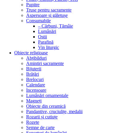
Pupitre
Truse pentru sacramente
Aspersoare și găletușe
Consumabile
– Cărbuni, Tămâie
Lumânări
Ostii
Parafină
Vin liturgic
Obiecte religioase
Abțibilduri
Amintiri sacramente
Bijuterii
Brățări
Brelocuri
Calendare
Incensoare
Lumânări ornamentale
Magneți
Obiecte din ceramică
Pandantive, cruciulițe, medalii
Rozarii și cutiuțe
Rozete
Semne de carte
Suporturi de lumânări