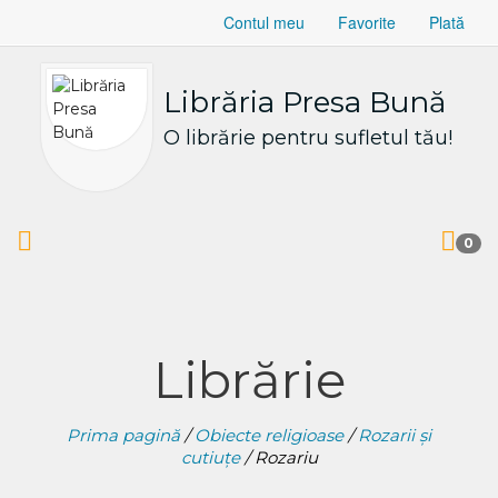
Contul meu
Favorite
Plată
Librăria Presa Bună
O librărie pentru sufletul tău!
0
Librărie
Prima pagină
/
Obiecte religioase
/
Rozarii și
cutiuțe
/ Rozariu