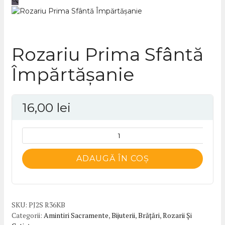
🔍
Rozariu Prima Sfântă
Împărtășanie
16,00
lei
Cantitate
Rozariu
Prima
ADAUGĂ ÎN COȘ
Sfântă
Împărtășanie
SKU:
PJ2S R36KB
Categorii:
Amintiri Sacramente
,
Bijuterii
,
Brățări
,
Rozarii Și