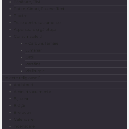
Păhăruțe, Tăvi
Potire, Ciborii, Patene, Teci
Pupitre
Truse pentru sacramente
Aspersoare și găletușe
Consumabile
– Cărbuni, Tămâie
Lumânări
Ostii
Parafină
Vin liturgic
Obiecte religioase
Abțibilduri
Amintiri sacramente
Bijuterii
Brățări
Brelocuri
Calendare
Incensoare