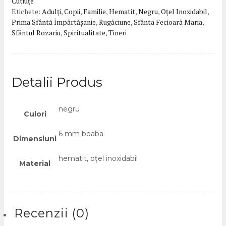
Cutiuțe
Etichete:
Adulți
,
Copii
,
Familie
,
Hematit
,
Negru
,
Oțel Inoxidabil
,
Prima Sfântă Împărtășanie
,
Rugăciune
,
Sfânta Fecioară Maria
,
Sfântul Rozariu
,
Spiritualitate
,
Tineri
Detalii Produs
negru
Culori
6 mm boaba
Dimensiuni
hematit, oțel inoxidabil
Material
Recenzii (0)