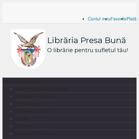
Contul meu
Favorite
Plată
Librăria Presa Bună
O librărie pentru sufletul tău!
Obiecte liturgice
0
Altar: Fețe, Pale, Corporale
Cădelnițe, Navicele
Cărți Liturgice
Clopeței Liturgici
Lămpi
Lumânări
Ostensorii, Relicvarii