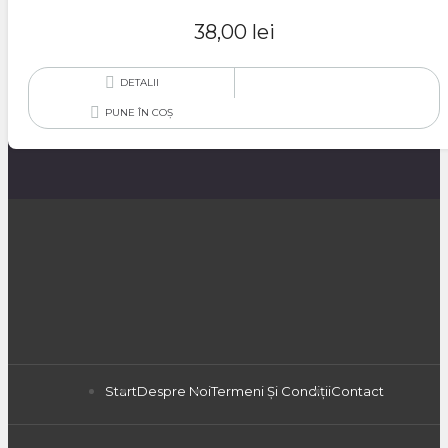
38,00
lei
DETALII
PUNE ÎN COȘ
Start
Despre Noi
Termeni Și Condiții
Contact