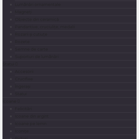
Lumânări ornamentale
Magneți
Obiecte din ceramică
Pandantive, cruciulițe, medalii
Rozarii și cutiuțe
Rozete
Semne de carte
Suporturi de lumânări
Statui
Accesorii
Crucifixe
Îngerași
Statui
Icoane
Felicitări
Icoane din argint
Icoane pe lemn
Iconițe
Picturi