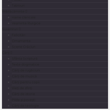
Tablouri
Îmbrăcăminte
Haine clericale
Veșminte liturgice
Suveniruri
Felicitări
Ornamente
Scene Crăciun
Cărți
Sfânta Scriptură
Texte dogmatice
Cărți de rugăciuni
Cărți de muzică
Cărți pentru copii
Vieți de sfinți
Cărți de istorie
Pilde și povești
Cărți de teologie