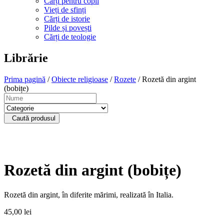
Cărți pentru copii
Vieți de sfinți
Cărți de istorie
Pilde și povești
Cărți de teologie
Librărie
Prima pagină
/
Obiecte religioase
/
Rozete
/ Rozetă din argint
(bobițe)
Caută produsul
Rozetă din argint (bobițe)
Rozetă din argint, în diferite mărimi, realizată în Italia.
45,00
lei