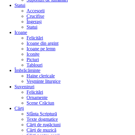
Statui
Accesorii
Crucifixe
Îngerași
Statui
Icoane
Felicitări
Icoane din argint
Icoane pe lemn
Iconițe
Picturi
Tablouri
Îmbrăcăminte
Haine clericale
Veșminte liturgice
Suveniruri
Felicitări
Ornamente
Scene Crăciun
Cărți
Sfânta Scriptură
Texte dogmatice
Cărți de rugăciuni
Cărți de muzică