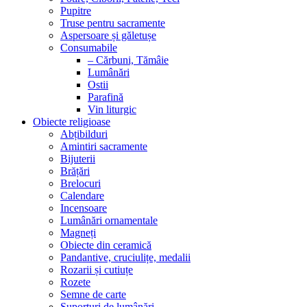
Pupitre
Truse pentru sacramente
Aspersoare și găletușe
Consumabile
– Cărbuni, Tămâie
Lumânări
Ostii
Parafină
Vin liturgic
Obiecte religioase
Abțibilduri
Amintiri sacramente
Bijuterii
Brățări
Brelocuri
Calendare
Incensoare
Lumânări ornamentale
Magneți
Obiecte din ceramică
Pandantive, cruciulițe, medalii
Rozarii și cutiuțe
Rozete
Semne de carte
Suporturi de lumânări