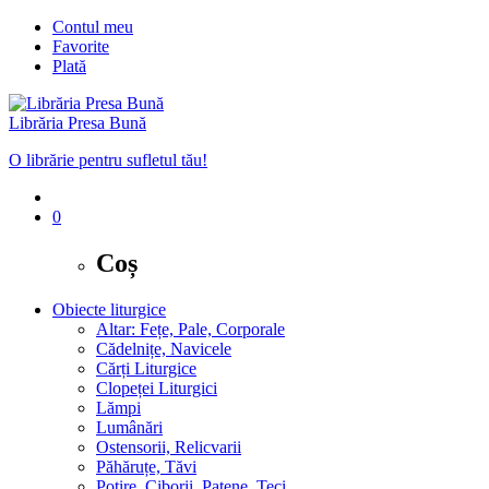
Contul meu
Favorite
Plată
Librăria Presa Bună
O librărie pentru sufletul tău!
0
Coș
Obiecte liturgice
Altar: Fețe, Pale, Corporale
Cădelnițe, Navicele
Cărți Liturgice
Clopeței Liturgici
Lămpi
Lumânări
Ostensorii, Relicvarii
Păhăruțe, Tăvi
Potire, Ciborii, Patene, Teci