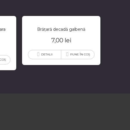
ara
Brățară decadă galbenă
7,00
lei
DETALII
PUNE ÎN COȘ
 COȘ