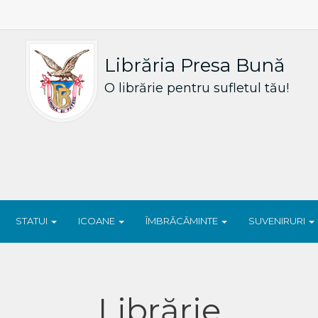
Librăria Presa Bună
O librărie pentru sufletul tău!
STATUI
ICOANE
ÎMBRĂCĂMINTE
SUVENIRURI
Librărie