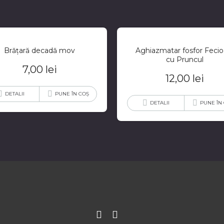
Brățară decadă mov
Aghiazmatar fosfor Fecio
cu Pruncul
7,00
lei
12,00
lei
DETALII
PUNE ÎN COȘ
DETALII
PUNE ÎN