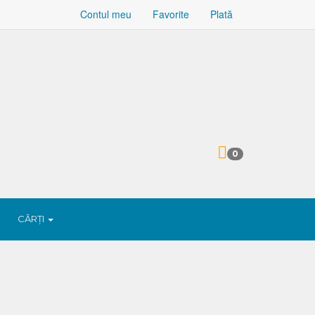
Contul meu
Favorite
Plată
0
CĂRȚI