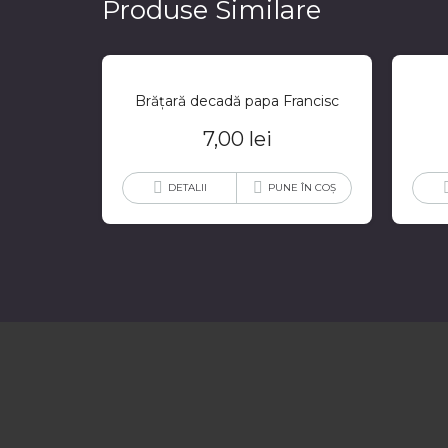
Produse Similare
Brățară decadă papa Francisc
7,00
lei
DETALII
PUNE ÎN COȘ