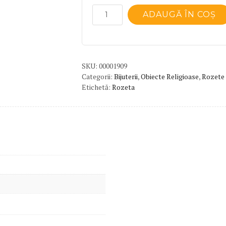
Cantitate
ADAUGĂ ÎN COȘ
Rozetă
argint
SKU:
00001909
Categorii:
Bijuterii
,
Obiecte Religioase
,
Rozete
Etichetă:
Rozeta