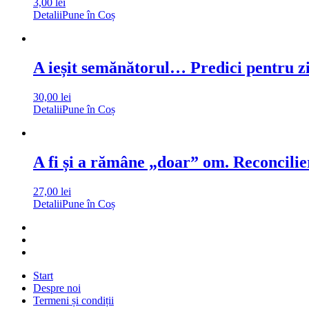
3,00
lei
Detalii
Pune în Coș
A ieșit semănătorul… Predici pentru zil
30,00
lei
Detalii
Pune în Coș
A fi și a rămâne „doar” om. Reconcili
27,00
lei
Detalii
Pune în Coș
Start
Despre noi
Termeni și condiții