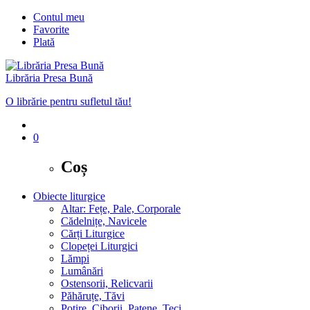
Contul meu
Favorite
Plată
Librăria Presa Bună
O librărie pentru sufletul tău!
0
Coș
Obiecte liturgice
Altar: Fețe, Pale, Corporale
Cădelnițe, Navicele
Cărți Liturgice
Clopeței Liturgici
Lămpi
Lumânări
Ostensorii, Relicvarii
Păhăruțe, Tăvi
Potire, Ciborii, Patene, Teci