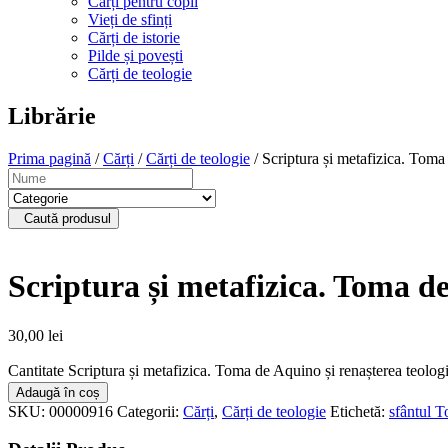
Cărți pentru copii
Vieți de sfinți
Cărți de istorie
Pilde și povești
Cărți de teologie
Librărie
Prima pagină
/
Cărți
/
Cărți de teologie
/ Scriptura și metafizica. Toma 
Caută produsul
Scriptura și metafizica. Toma de 
30,00
lei
Cantitate Scriptura și metafizica. Toma de Aquino și renașterea teologie
Adaugă în coș
SKU:
00000916
Categorii:
Cărți
,
Cărți de teologie
Etichetă:
sfântul 