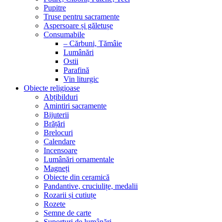
Pupitre
Truse pentru sacramente
Aspersoare și găletușe
Consumabile
– Cărbuni, Tămâie
Lumânări
Ostii
Parafină
Vin liturgic
Obiecte religioase
Abțibilduri
Amintiri sacramente
Bijuterii
Brățări
Brelocuri
Calendare
Incensoare
Lumânări ornamentale
Magneți
Obiecte din ceramică
Pandantive, cruciulițe, medalii
Rozarii și cutiuțe
Rozete
Semne de carte
Suporturi de lumânări