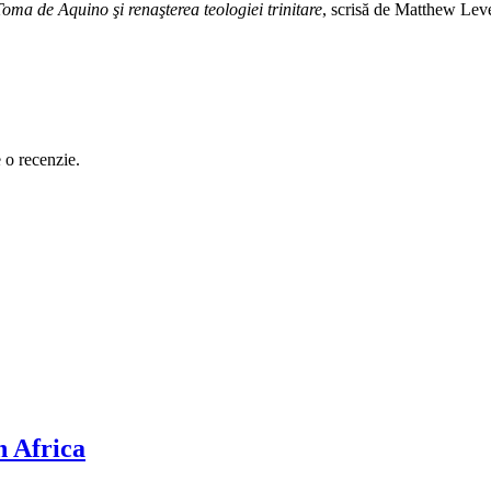
Toma de Aquino şi renaşterea teologiei trinitare
, scrisă de Matthew Lev
e o recenzie.
n Africa