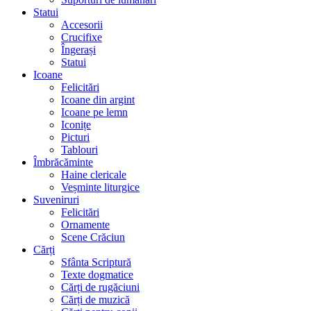
Statui
Accesorii
Crucifixe
Îngerași
Statui
Icoane
Felicitări
Icoane din argint
Icoane pe lemn
Iconițe
Picturi
Tablouri
Îmbrăcăminte
Haine clericale
Veșminte liturgice
Suveniruri
Felicitări
Ornamente
Scene Crăciun
Cărți
Sfânta Scriptură
Texte dogmatice
Cărți de rugăciuni
Cărți de muzică