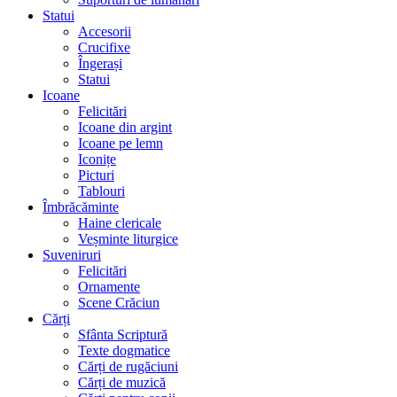
Statui
Accesorii
Crucifixe
Îngerași
Statui
Icoane
Felicitări
Icoane din argint
Icoane pe lemn
Iconițe
Picturi
Tablouri
Îmbrăcăminte
Haine clericale
Veșminte liturgice
Suveniruri
Felicitări
Ornamente
Scene Crăciun
Cărți
Sfânta Scriptură
Texte dogmatice
Cărți de rugăciuni
Cărți de muzică