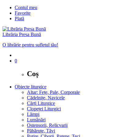
Contul meu
Favorite
Plată
Librăria Presa Bună
O librărie pentru sufletul tău!
0
Coș
Obiecte liturgice
Altar: Fețe, Pale, Corporale
Cădelnițe, Navicele
Cărți Liturgice
Clopeței Liturgici
Lămpi
Lumânări
Ostensorii, Relicvarii
Păhăruțe, Tăvi
Potire, Ciborii, Patene, Teci