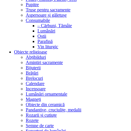
Pupitre
Truse pentru sacramente
Aspersoare și găletușe
Consumabile
– Cărbuni, Tămâie
Lumânări
Ostii
Parafină
Vin liturgic
Obiecte religioase
Abțibilduri
Amintiri sacramente
Bijuterii
Brățări
Brelocuri
Calendare
Incensoare
Lumânări ornamentale
Magneți
Obiecte din ceramică
Pandantive, cruciulițe, medalii
Rozarii și cutiuțe
Rozete
Semne de carte
Suporturi de lumânări