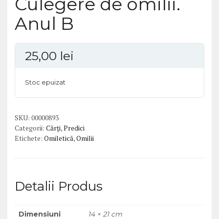
Culegere de omilii.
Anul B
25,00
lei
Stoc epuizat
SKU:
00000893
Categorii:
Cărți
,
Predici
Etichete:
Omiletică
,
Omilii
Detalii Produs
Dimensiuni
14 × 21 cm