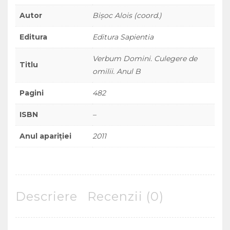
Autor
Bișoc Alois (coord.)
Editura
Editura Sapientia
Verbum Domini. Culegere de
Titlu
omilii. Anul B
Pagini
482
ISBN
–
Anul apariției
2011
Descriere
Recenzii (0)