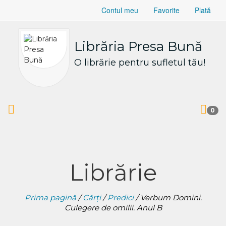
Contul meu
Favorite
Plată
Librăria Presa Bună
O librărie pentru sufletul tău!
0
Librărie
Prima pagină
/
Cărți
/
Predici
/ Verbum Domini.
Culegere de omilii. Anul B