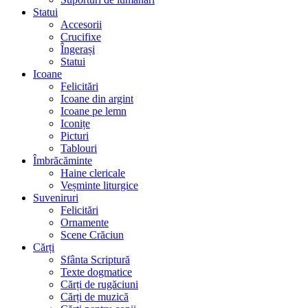
Statui
Accesorii
Crucifixe
Îngerași
Statui
Icoane
Felicitări
Icoane din argint
Icoane pe lemn
Iconițe
Picturi
Tablouri
Îmbrăcăminte
Haine clericale
Veșminte liturgice
Suveniruri
Felicitări
Ornamente
Scene Crăciun
Cărți
Sfânta Scriptură
Texte dogmatice
Cărți de rugăciuni
Cărți de muzică