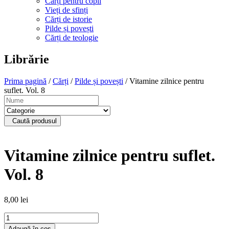
Cărți pentru copii
Vieți de sfinți
Cărți de istorie
Pilde și povești
Cărți de teologie
Librărie
Prima pagină
/
Cărți
/
Pilde și povești
/ Vitamine zilnice pentru
suflet. Vol. 8
Caută produsul
Vitamine zilnice pentru suflet.
Vol. 8
8,00
lei
Cantitate
Vitamine
Adaugă în coș