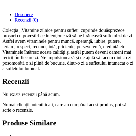
Descriere
Recenzii (0)
Colecţia „Vitamine zilnice pentru suflet” cuprinde douăsprezece
broșuri cu povestiri ce intenţionează să ne hrănească sufletul zi de zi.
Astfel avem vitaminele pentru muncă, speranţă, iubire, putere,
iertare, respect, recunoștință, prietenie, perseverență, credinţă etc.
Vitaminele întăresc aceste calităţi şi astfel putem deveni oameni mai
fericiți în fiecare zi. Ne impulsionează şi ne ajută să facem dintr-o zi
posomorâtă o zi plină de bucurie, dintr-o zi a sufletului întunecat o zi
a sufletului luminat.
Recenzii
Nu există recenzii până acum.
Numai clienții autentificați, care au cumpărat acest produs, pot să
scrie o recenzie.
Produse Similare