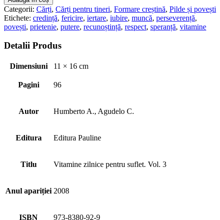
zilnice
Categorii:
Cărți
,
Cărți pentru tineri
,
Formare creștină
,
Pilde și povești
pentru
Etichete:
credință
,
fericire
,
iertare
,
iubire
,
muncă
,
perseverență
,
suflet.
povești
,
prietenie
,
putere
,
recunoștință
,
respect
,
speranță
,
vitamine
Vol.
8
Detalii Produs
Dimensiuni
11 × 16 cm
Pagini
96
Autor
Humberto A., Agudelo C.
Editura
Editura Pauline
Titlu
Vitamine zilnice pentru suflet. Vol. 3
Anul apariției
2008
ISBN
973-8380-92-9