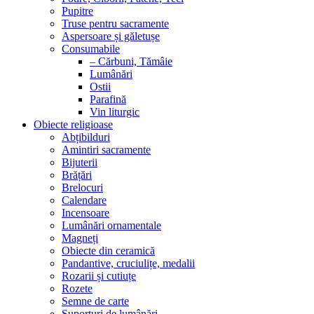
Pupitre
Truse pentru sacramente
Aspersoare și găletușe
Consumabile
– Cărbuni, Tămâie
Lumânări
Ostii
Parafină
Vin liturgic
Obiecte religioase
Abțibilduri
Amintiri sacramente
Bijuterii
Brățări
Brelocuri
Calendare
Incensoare
Lumânări ornamentale
Magneți
Obiecte din ceramică
Pandantive, cruciulițe, medalii
Rozarii și cutiuțe
Rozete
Semne de carte
Suporturi de lumânări