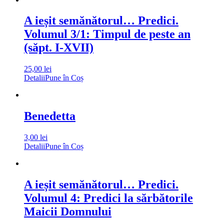
A ieșit semănătorul… Predici.
Volumul 3/1: Timpul de peste an
(săpt. I-XVII)
25,00
lei
Detalii
Pune în Coș
Benedetta
3,00
lei
Detalii
Pune în Coș
A ieșit semănătorul… Predici.
Volumul 4: Predici la sărbătorile
Maicii Domnului