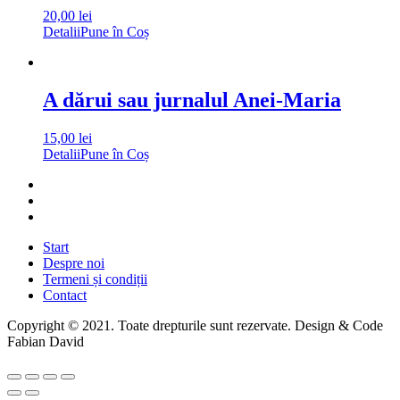
20,00
lei
Detalii
Pune în Coș
A dărui sau jurnalul Anei-Maria
15,00
lei
Detalii
Pune în Coș
Start
Despre noi
Termeni și condiții
Contact
Copyright © 2021. Toate drepturile sunt rezervate. Design & Code
Fabian David