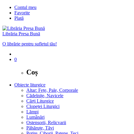
Contul meu
Favorite
Plată
Librăria Presa Bună
O librărie pentru sufletul tău!
0
Coș
Obiecte liturgice
Altar: Fețe, Pale, Corporale
Cădelnițe, Navicele
Cărți Liturgice
Clopeței Liturgici
Lămpi
Lumânări
Ostensorii, Relicvarii
Păhăruțe, Tăvi
Potire, Ciborii, Patene, Teci