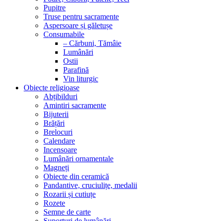
Pupitre
Truse pentru sacramente
Aspersoare și găletușe
Consumabile
– Cărbuni, Tămâie
Lumânări
Ostii
Parafină
Vin liturgic
Obiecte religioase
Abțibilduri
Amintiri sacramente
Bijuterii
Brățări
Brelocuri
Calendare
Incensoare
Lumânări ornamentale
Magneți
Obiecte din ceramică
Pandantive, cruciulițe, medalii
Rozarii și cutiuțe
Rozete
Semne de carte
Suporturi de lumânări