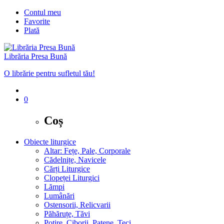
Contul meu
Favorite
Plată
Librăria Presa Bună
O librărie pentru sufletul tău!
0
Coș
Obiecte liturgice
Altar: Fețe, Pale, Corporale
Cădelnițe, Navicele
Cărți Liturgice
Clopeței Liturgici
Lămpi
Lumânări
Ostensorii, Relicvarii
Păhăruțe, Tăvi
Potire, Ciborii, Patene, Teci