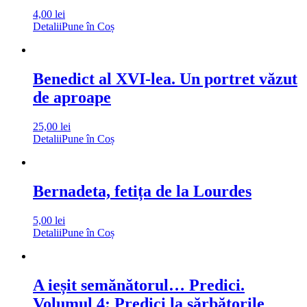
4,00
lei
Detalii
Pune în Coș
Benedict al XVI-lea. Un portret văzut
de aproape
25,00
lei
Detalii
Pune în Coș
Bernadeta, fetița de la Lourdes
5,00
lei
Detalii
Pune în Coș
A ieșit semănătorul… Predici.
Volumul 4: Predici la sărbătorile