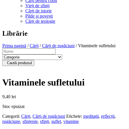
Cărți pentru copii
Vieți de sfinți
Cărți de istorie
Pilde și povești
Cărți de teologie
Librărie
Prima pagină
/
Cărți
/
Cărți de rugăciuni
/ Vitaminele sufletului
Caută produsul
Vitaminele sufletului
9,40
lei
Stoc epuizat
Categorii:
Cărți
,
Cărți de rugăciuni
Etichete:
meditaţii
,
reflecții
,
rugăciune
,
sfințenie
,
sfinți
,
suflet
,
vitamine