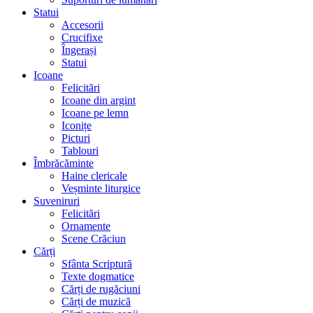
Statui
Accesorii
Crucifixe
Îngerași
Statui
Icoane
Felicitări
Icoane din argint
Icoane pe lemn
Iconițe
Picturi
Tablouri
Îmbrăcăminte
Haine clericale
Veșminte liturgice
Suveniruri
Felicitări
Ornamente
Scene Crăciun
Cărți
Sfânta Scriptură
Texte dogmatice
Cărți de rugăciuni
Cărți de muzică