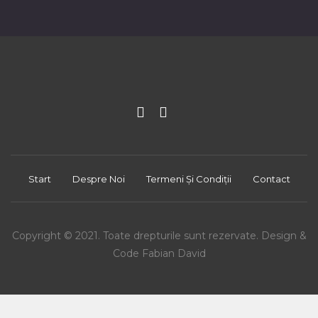
Start
Despre Noi
Termeni Și Condiții
Contact
Copyright © 2021. Toate drepturile sunt rezervate. Design &
Code Fabian David