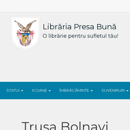
Librăria Presa Bună
O librărie pentru sufletul tău!
STATUI
ICOANE
ÎMBRĂCĂMINTE
SUVENIRURI
Trusa Bolnavi