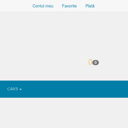
Contul meu
Favorite
Plată
0
CĂRȚI