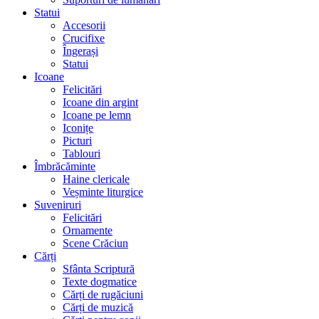
Statui
Accesorii
Crucifixe
Îngerași
Statui
Icoane
Felicitări
Icoane din argint
Icoane pe lemn
Iconițe
Picturi
Tablouri
Îmbrăcăminte
Haine clericale
Veșminte liturgice
Suveniruri
Felicitări
Ornamente
Scene Crăciun
Cărți
Sfânta Scriptură
Texte dogmatice
Cărți de rugăciuni
Cărți de muzică