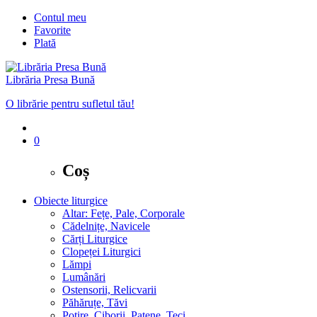
Contul meu
Favorite
Plată
Librăria Presa Bună
O librărie pentru sufletul tău!
0
Coș
Obiecte liturgice
Altar: Fețe, Pale, Corporale
Cădelnițe, Navicele
Cărți Liturgice
Clopeței Liturgici
Lămpi
Lumânări
Ostensorii, Relicvarii
Păhăruțe, Tăvi
Potire, Ciborii, Patene, Teci