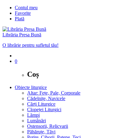
Contul meu
Favorite
Plată
Librăria Presa Bună
O librărie pentru sufletul tău!
0
Coș
Obiecte liturgice
Altar: Fețe, Pale, Corporale
Cădelnițe, Navicele
Cărți Liturgice
Clopeței Liturgici
Lămpi
Lumânări
Ostensorii, Relicvarii
Păhăruțe, Tăvi
Potire, Ciborii, Patene, Teci