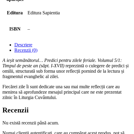
Editura
Editura Sapientia
ISBN
–
Descriere
Recenzii (0)
A ieșit semănătorul… Predici pentru zilele feriale. Volumul 5/1:
Timpul de peste an (săpt. I-XVII)
reprezintă o culegere de predici și
omilii, structurată sub forma unor reflecții pornind de la lectura și
fragmentul evanghelic al zilei.
Fiecărei zile îi sunt dedicate una sau mai multe reflecții care au
menirea să aprofundeze mesajul principal care ne este prezentat
zilnic în Liturgia Cuvântului.
Recenzii
Nu există recenzii până acum.
Numai clienții autentificați, care au cumpărat acest produs, pot să