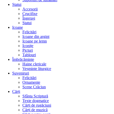
Statui
Accesorii
Crucifixe
Îngerași
Statui
Icoane
Felicitări
Icoane din argint
Icoane pe lemn
Iconițe
Picturi
Tablouri
Îmbrăcăminte
Haine clericale
Veșminte liturgice
Suveniruri
Felicitări
Ornamente
Scene Crăciun
Cărți
Sfânta Scriptură
Texte dogmatice
Cărți de rugăciuni
Cărți de muzică