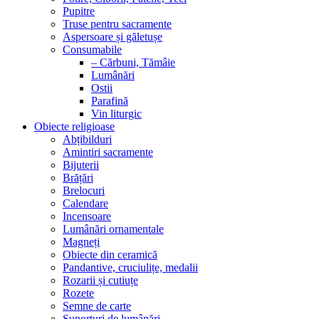
Pupitre
Truse pentru sacramente
Aspersoare și găletușe
Consumabile
– Cărbuni, Tămâie
Lumânări
Ostii
Parafină
Vin liturgic
Obiecte religioase
Abțibilduri
Amintiri sacramente
Bijuterii
Brățări
Brelocuri
Calendare
Incensoare
Lumânări ornamentale
Magneți
Obiecte din ceramică
Pandantive, cruciulițe, medalii
Rozarii și cutiuțe
Rozete
Semne de carte
Suporturi de lumânări