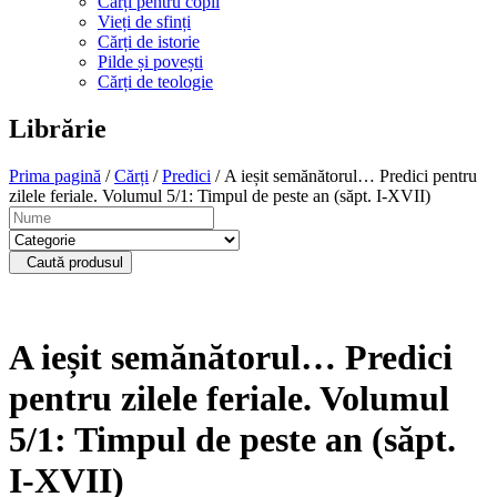
Cărți pentru copii
Vieți de sfinți
Cărți de istorie
Pilde și povești
Cărți de teologie
Librărie
Prima pagină
/
Cărți
/
Predici
/ A ieșit semănătorul… Predici pentru
zilele feriale. Volumul 5/1: Timpul de peste an (săpt. I-XVII)
Caută produsul
A ieșit semănătorul… Predici
pentru zilele feriale. Volumul
5/1: Timpul de peste an (săpt.
I-XVII)