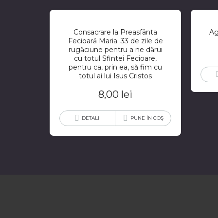
Consacrare la Preasfânta
Ag
Fecioară Maria. 33 de zile de
rugăciune pentru a ne dărui
cu totul Sfintei Fecioare,
pentru ca, prin ea, să fim cu
totul ai lui Isus Cristos
8,00
lei
DETALII
PUNE ÎN COȘ