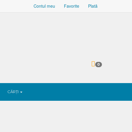
Contul meu
Favorite
Plată
0
CĂRȚI