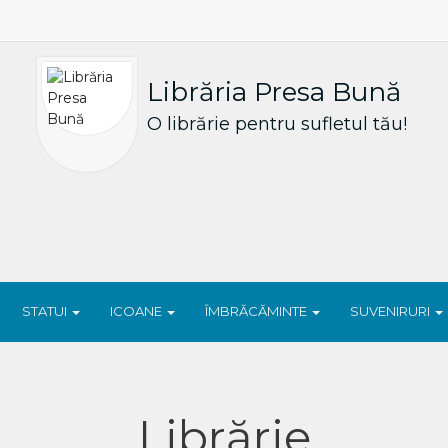
Librăria Presa Bună
O librărie pentru sufletul tău!
STATUI
ICOANE
ÎMBRĂCĂMINTE
SUVENIRURI
Librărie