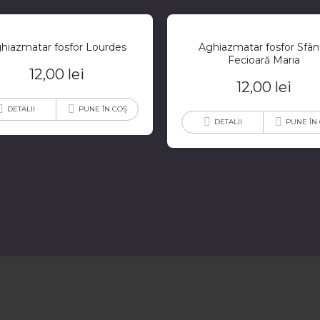
hiazmatar fosfor Lourdes
Aghiazmatar fosfor Sfân
Fecioară Maria
12,00
lei
12,00
lei
DETALII
PUNE ÎN COȘ
DETALII
PUNE ÎN