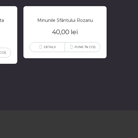
ta
Minunile Sfântului Rozariu
40,00
lei
DETALII
PUNE ÎN COȘ
 COȘ