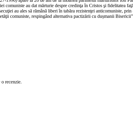
1927-1996)
apare la 20 de ani de la moartea părintelui mărturisitor Ion Parţ
cuției comuniste au dat mărturie despre credinţa în Cristos şi fidelitatea 
rsecuţiei au ales să rămână liberi în tabăra rezistenţei anticomuniste, pri
cietăţii comuniste, respingând alternativa pactizării cu dușmanii Bisericii”
e o recenzie.