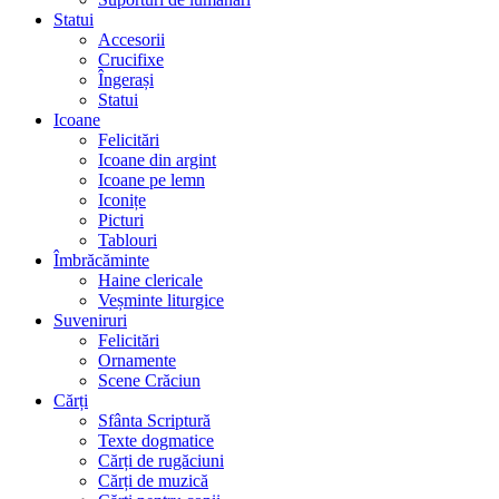
Statui
Accesorii
Crucifixe
Îngerași
Statui
Icoane
Felicitări
Icoane din argint
Icoane pe lemn
Iconițe
Picturi
Tablouri
Îmbrăcăminte
Haine clericale
Veșminte liturgice
Suveniruri
Felicitări
Ornamente
Scene Crăciun
Cărți
Sfânta Scriptură
Texte dogmatice
Cărți de rugăciuni
Cărți de muzică