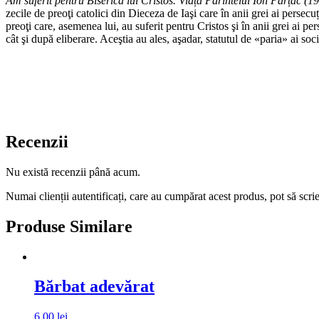
Am suferit pentru Biserica lui Cristos. Viața Părintelui Ion Parțac (
zecile de preoţi catolici din Dieceza de Iaşi care în anii grei ai perse
preoţi care, asemenea lui, au suferit pentru Cristos şi în anii grei ai pe
cât şi după eliberare. Aceştia au ales, aşadar, statutul de «paria» ai so
Recenzii
Nu există recenzii până acum.
Numai clienții autentificați, care au cumpărat acest produs, pot să scri
Produse Similare
Bărbat adevărat
6,00
lei