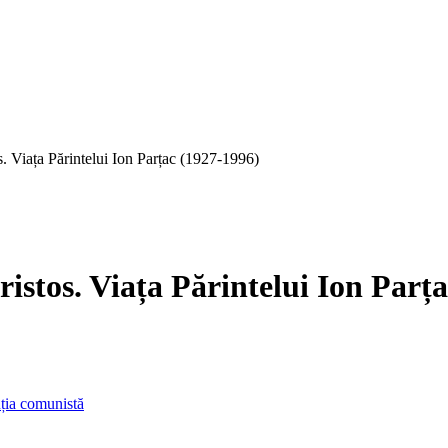
s. Viața Părintelui Ion Parțac (1927-1996)
ristos. Viața Părintelui Ion Parț
ția comunistă