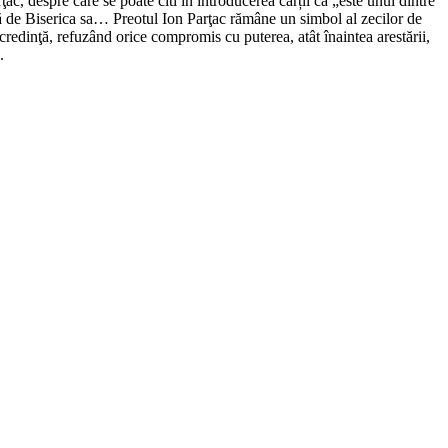
ac, despre care se poate citi în introducerea cărții că „este unul dintre
faţă de Biserica sa… Preotul Ion Parţac rămâne un simbol al zecilor de
n credinţă, refuzând orice compromis cu puterea, atât înaintea arestării,
.