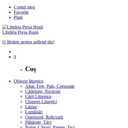
Contul meu
Favorite
Plată
Librăria Presa Bună
O librărie pentru sufletul tău!
0
Coș
Obiecte liturgice
Altar: Fețe, Pale, Corporale
Cădelnițe, Navicele
Cărți Liturgice
Clopeței Liturgici
Lămpi
Lumânări
Ostensorii, Relicvarii
Păhăruțe, Tăvi
Potire, Ciborii, Patene, Teci