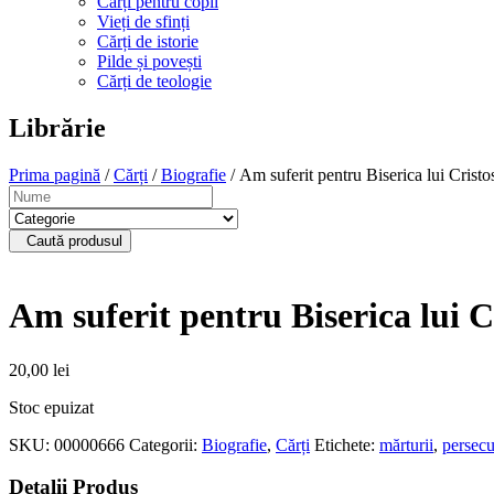
Cărți pentru copii
Vieți de sfinți
Cărți de istorie
Pilde și povești
Cărți de teologie
Librărie
Prima pagină
/
Cărți
/
Biografie
/ Am suferit pentru Biserica lui Cristo
Caută produsul
Am suferit pentru Biserica lui C
20,00
lei
Stoc epuizat
SKU:
00000666
Categorii:
Biografie
,
Cărți
Etichete:
mărturii
,
persecu
Detalii Produs