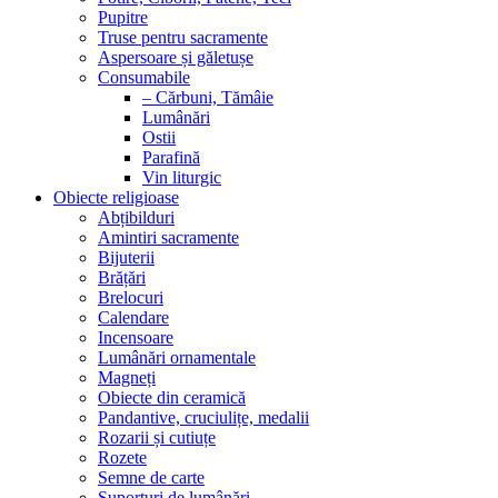
Pupitre
Truse pentru sacramente
Aspersoare și găletușe
Consumabile
– Cărbuni, Tămâie
Lumânări
Ostii
Parafină
Vin liturgic
Obiecte religioase
Abțibilduri
Amintiri sacramente
Bijuterii
Brățări
Brelocuri
Calendare
Incensoare
Lumânări ornamentale
Magneți
Obiecte din ceramică
Pandantive, cruciulițe, medalii
Rozarii și cutiuțe
Rozete
Semne de carte
Suporturi de lumânări