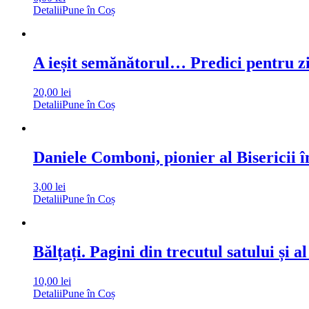
Detalii
Pune în Coș
A ieșit semănătorul… Predici pentru zil
20,00
lei
Detalii
Pune în Coș
Daniele Comboni, pionier al Bisericii î
3,00
lei
Detalii
Pune în Coș
Bălțați. Pagini din trecutul satului și al
10,00
lei
Detalii
Pune în Coș