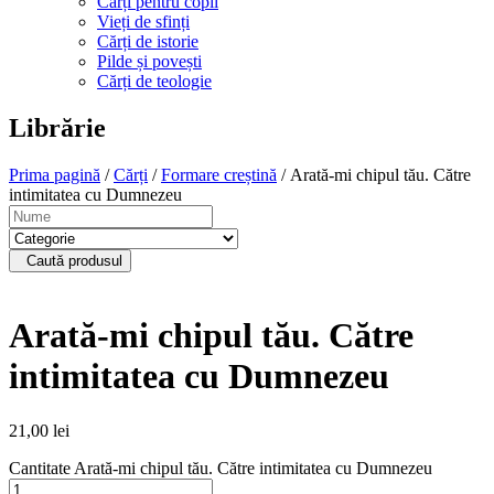
Cărți pentru copii
Vieți de sfinți
Cărți de istorie
Pilde și povești
Cărți de teologie
Librărie
Prima pagină
/
Cărți
/
Formare creștină
/ Arată-mi chipul tău. Către
intimitatea cu Dumnezeu
Caută produsul
Arată-mi chipul tău. Către
intimitatea cu Dumnezeu
21,00
lei
Cantitate Arată-mi chipul tău. Către intimitatea cu Dumnezeu