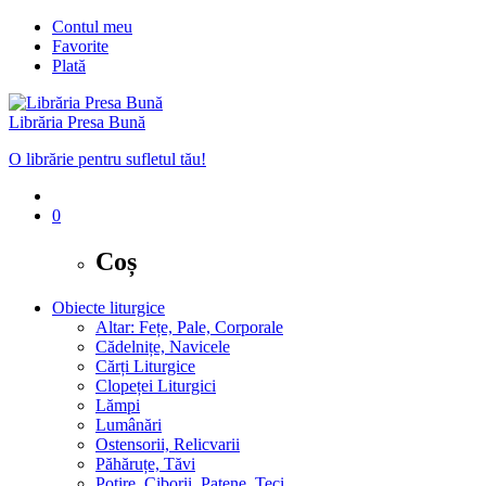
Contul meu
Favorite
Plată
Librăria Presa Bună
O librărie pentru sufletul tău!
0
Coș
Obiecte liturgice
Altar: Fețe, Pale, Corporale
Cădelnițe, Navicele
Cărți Liturgice
Clopeței Liturgici
Lămpi
Lumânări
Ostensorii, Relicvarii
Păhăruțe, Tăvi
Potire, Ciborii, Patene, Teci