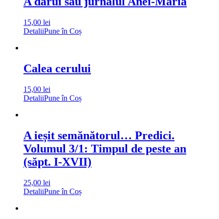
A dărui sau jurnalul Anei-Maria
15,00
lei
Detalii
Pune în Coș
Calea cerului
15,00
lei
Detalii
Pune în Coș
A ieșit semănătorul… Predici.
Volumul 3/1: Timpul de peste an
(săpt. I-XVII)
25,00
lei
Detalii
Pune în Coș