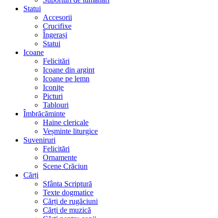
Statui
Accesorii
Crucifixe
Îngerași
Statui
Icoane
Felicitări
Icoane din argint
Icoane pe lemn
Iconițe
Picturi
Tablouri
Îmbrăcăminte
Haine clericale
Veșminte liturgice
Suveniruri
Felicitări
Ornamente
Scene Crăciun
Cărți
Sfânta Scriptură
Texte dogmatice
Cărți de rugăciuni
Cărți de muzică