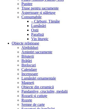
Pupitre
Truse pentru sacramente
Aspersoare și găletușe
Consumabile
– Cărbuni, Tămâie
Lumânări
Ostii
Parafină
Vin liturgic
Obiecte religioase
Abțibilduri
Amintiri sacramente
Bijuterii
Brățări
Brelocuri
Calendare
Incensoare
Lumânări ornamentale
Magneți
Obiecte din ceramică
Pandantive, cruciulițe, medalii
Rozarii și cutiuțe
Rozete
Semne de carte
Suporturi de lumânări