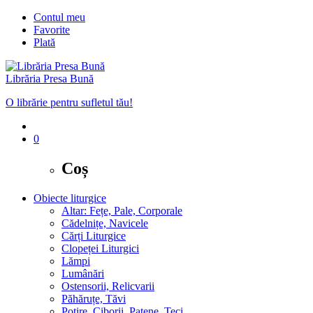
Contul meu
Favorite
Plată
Librăria Presa Bună
O librărie pentru sufletul tău!
0
Coș
Obiecte liturgice
Altar: Fețe, Pale, Corporale
Cădelnițe, Navicele
Cărți Liturgice
Clopeței Liturgici
Lămpi
Lumânări
Ostensorii, Relicvarii
Păhăruțe, Tăvi
Potire, Ciborii, Patene, Teci