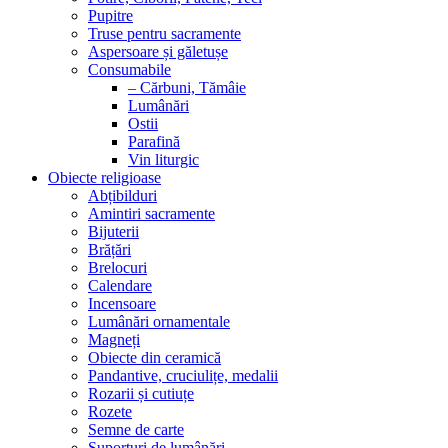
Pupitre
Truse pentru sacramente
Aspersoare și găletușe
Consumabile
– Cărbuni, Tămâie
Lumânări
Ostii
Parafină
Vin liturgic
Obiecte religioase
Abțibilduri
Amintiri sacramente
Bijuterii
Brățări
Brelocuri
Calendare
Incensoare
Lumânări ornamentale
Magneți
Obiecte din ceramică
Pandantive, cruciulițe, medalii
Rozarii și cutiuțe
Rozete
Semne de carte
Suporturi de lumânări