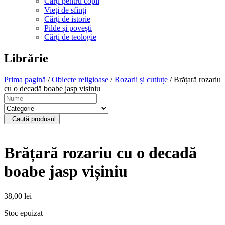
Cărți pentru copii
Vieți de sfinți
Cărți de istorie
Pilde și povești
Cărți de teologie
Librărie
Prima pagină
/
Obiecte religioase
/
Rozarii și cutiuțe
/ Brățară rozariu
cu o decadă boabe jasp vișiniu
Caută produsul
Brățară rozariu cu o decadă
boabe jasp vișiniu
38,00
lei
Stoc epuizat