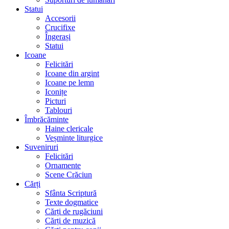
Statui
Accesorii
Crucifixe
Îngerași
Statui
Icoane
Felicitări
Icoane din argint
Icoane pe lemn
Iconițe
Picturi
Tablouri
Îmbrăcăminte
Haine clericale
Veșminte liturgice
Suveniruri
Felicitări
Ornamente
Scene Crăciun
Cărți
Sfânta Scriptură
Texte dogmatice
Cărți de rugăciuni
Cărți de muzică