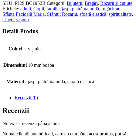
SKU:
PJ2S BC1952B
Categorii:
Bijuterii
,
Brățări
,
Rozarii și cutiuțe
Etichete:
adulți
,
Copii
,
familie
,
jasp
,
piatră naturală
,
rugăciune
,
Sfânta Fecioară Maria
,
Sfântul Rozariu
,
sfoară elastică
,
spiritualitate
,
Tineri
,
vișiniu
Detalii Produs
Culori
vișiniu
Dimensiuni
10 mm boaba
Material
jasp, piatră naturală, sfoară elastică
Recenzii (0)
Recenzii
Nu există recenzii până acum.
Numai clienții autentificați, care au cumpărat acest produs, pot să