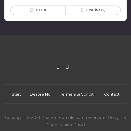
DETALII
PUNE ÎN COȘ
Start
Despre Noi
Termeni Și Condiții
Contact
Copyright © 2021. Toate drepturile sunt rezervate. Design &
Code Fabian David