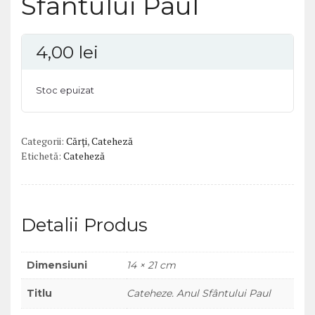
Sfântului Paul
4,00
lei
Stoc epuizat
Categorii:
Cărți
,
Cateheză
Etichetă:
Cateheză
Detalii Produs
Dimensiuni
14 × 21 cm
Titlu
Cateheze. Anul Sfântului Paul