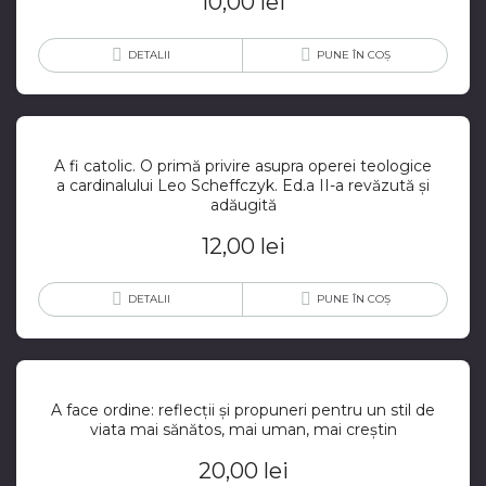
10,00
lei
DETALII
PUNE ÎN COȘ
A fi catolic. O primă privire asupra operei teologice
a cardinalului Leo Scheffczyk. Ed.a II-a revăzută și
adăugită
12,00
lei
DETALII
PUNE ÎN COȘ
A face ordine: reflecții și propuneri pentru un stil de
viata mai sănătos, mai uman, mai creștin
20,00
lei