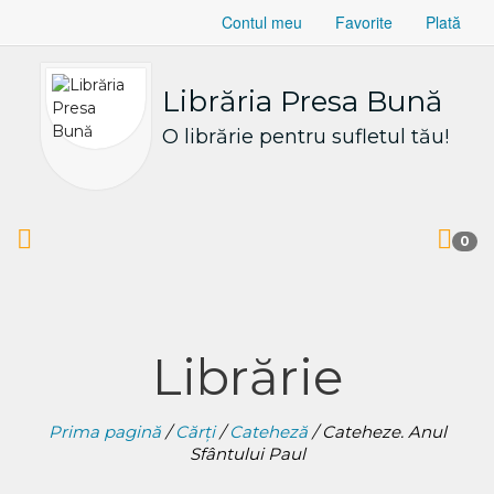
Contul meu
Favorite
Plată
Librăria Presa Bună
O librărie pentru sufletul tău!
0
Librărie
Prima pagină
/
Cărți
/
Cateheză
/ Cateheze. Anul
Sfântului Paul