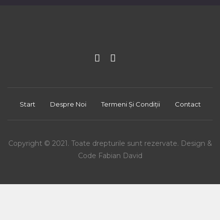
Start
Despre Noi
Termeni Și Condiții
Contact
Copyright © 2021. Toate drepturile sunt rezervate. Design &
Code Fabian David