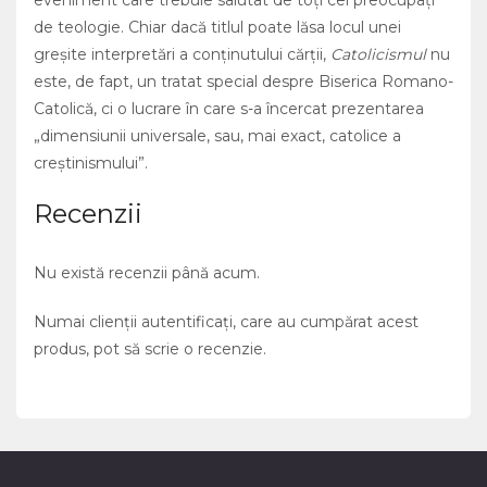
eveniment care trebuie salutat de toţi cei preocupaţi
de teologie. Chiar dacă titlul poate lăsa locul unei
greşite interpretări a conţinutului cărţii,
Catolicismul
nu
este, de fapt, un tratat special despre Biserica Romano-
Catolică, ci o lucrare în care s-a încercat prezentarea
„dimensiunii universale, sau, mai exact, catolice a
creştinismului”.
Recenzii
Nu există recenzii până acum.
Numai clienții autentificați, care au cumpărat acest
produs, pot să scrie o recenzie.