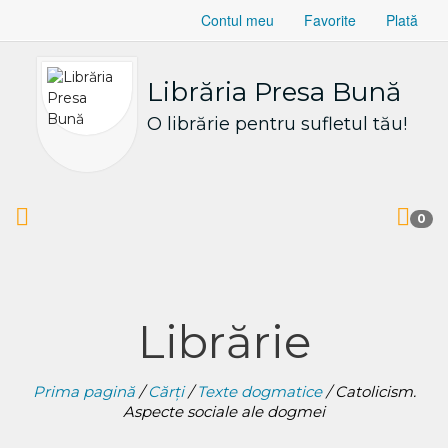
Contul meu
Favorite
Plată
Librăria Presa Bună
O librărie pentru sufletul tău!
0
Librărie
Prima pagină
/
Cărți
/
Texte dogmatice
/ Catolicism.
Aspecte sociale ale dogmei