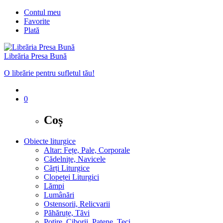
Contul meu
Favorite
Plată
Librăria Presa Bună
O librărie pentru sufletul tău!
0
Coș
Obiecte liturgice
Altar: Fețe, Pale, Corporale
Cădelnițe, Navicele
Cărți Liturgice
Clopeței Liturgici
Lămpi
Lumânări
Ostensorii, Relicvarii
Păhăruțe, Tăvi
Potire, Ciborii, Patene, Teci