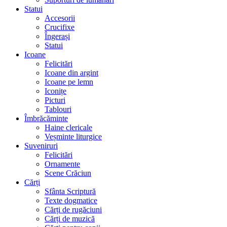
Statui
Accesorii
Crucifixe
Îngerași
Statui
Icoane
Felicitări
Icoane din argint
Icoane pe lemn
Iconițe
Picturi
Tablouri
Îmbrăcăminte
Haine clericale
Veșminte liturgice
Suveniruri
Felicitări
Ornamente
Scene Crăciun
Cărți
Sfânta Scriptură
Texte dogmatice
Cărți de rugăciuni
Cărți de muzică