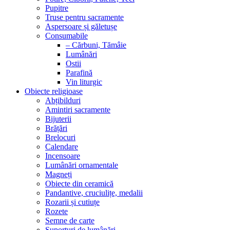
Pupitre
Truse pentru sacramente
Aspersoare și găletușe
Consumabile
– Cărbuni, Tămâie
Lumânări
Ostii
Parafină
Vin liturgic
Obiecte religioase
Abțibilduri
Amintiri sacramente
Bijuterii
Brățări
Brelocuri
Calendare
Incensoare
Lumânări ornamentale
Magneți
Obiecte din ceramică
Pandantive, cruciulițe, medalii
Rozarii și cutiuțe
Rozete
Semne de carte
Suporturi de lumânări