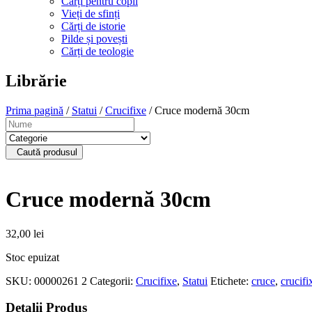
Cărți pentru copii
Vieți de sfinți
Cărți de istorie
Pilde și povești
Cărți de teologie
Librărie
Prima pagină
/
Statui
/
Crucifixe
/ Cruce modernă 30cm
Caută produsul
Cruce modernă 30cm
32,00
lei
Stoc epuizat
SKU:
00000261 2
Categorii:
Crucifixe
,
Statui
Etichete:
cruce
,
crucifi
Detalii Produs