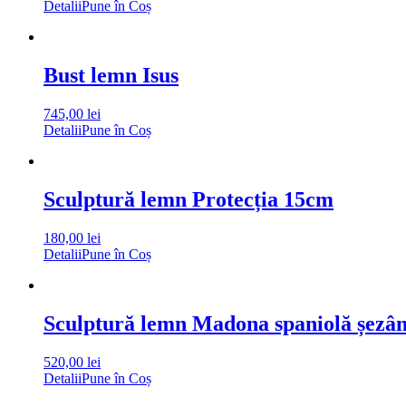
Detalii
Pune în Coș
Bust lemn Isus
745,00
lei
Detalii
Pune în Coș
Sculptură lemn Protecția 15cm
180,00
lei
Detalii
Pune în Coș
Sculptură lemn Madona spaniolă șezâ
520,00
lei
Detalii
Pune în Coș