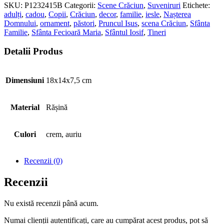
SKU:
P1232415B
Categorii:
Scene Crăciun
,
Suveniruri
Etichete:
adulți
,
cadou
,
Copii
,
Crăciun
,
decor
,
familie
,
iesle
,
Nașterea
Domnului
,
ornament
,
păstori
,
Pruncul Isus
,
scena Crăciun
,
Sfânta
Familie
,
Sfânta Fecioară Maria
,
Sfântul Iosif
,
Tineri
Detalii Produs
Dimensiuni
18x14x7,5 cm
Material
Rășină
Culori
crem, auriu
Recenzii (0)
Recenzii
Nu există recenzii până acum.
Numai clienții autentificați, care au cumpărat acest produs, pot să