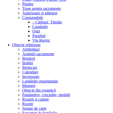
Pupitre
Truse pentru sacramente
Aspersoare și găletușe
Consumabile
– Cărbuni, Tămâie
Lumânări
Ostii
Parafină
Vin liturgic
Obiecte religioase
Abțibilduri
Amintiri sacramente
Bijuterii
Brățări
Brelocuri
Calendare
Incensoare
Lumânări ornamentale
Magneți
Obiecte din ceramică
Pandantive, cruciulițe, medalii
Rozarii și cutiuțe
Rozete
Semne de carte
Suporturi de lumânări