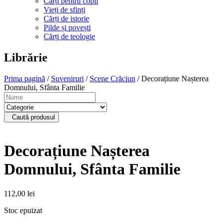
Cărți pentru copii
Vieți de sfinți
Cărți de istorie
Pilde și povești
Cărți de teologie
Librărie
Prima pagină
/
Suveniruri
/
Scene Crăciun
/ Decorațiune Nașterea
Domnului, Sfânta Familie
Caută produsul
Decorațiune Nașterea
Domnului, Sfânta Familie
112,00
lei
Stoc epuizat