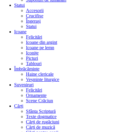
Statui
Accesorii
Crucifixe
Îngerași
Statui
Icoane
Felicitări
Icoane din argint
Icoane pe lemn
Iconițe
Picturi
Tablouri
Îmbrăcăminte
Haine clericale
Veșminte liturgice
Suveniruri
Felicitări
Ornamente
Scene Crăciun
Cărți
Sfânta Scriptură
Texte dogmatice
Cărți de rugăciuni
Cărți de muzică