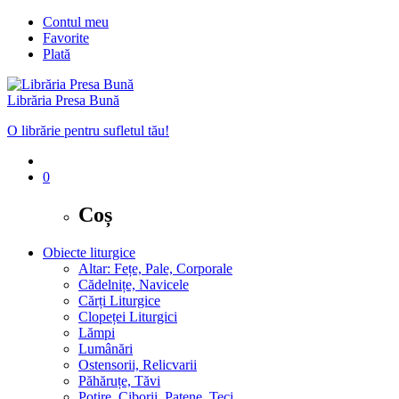
Contul meu
Favorite
Plată
Librăria Presa Bună
O librărie pentru sufletul tău!
0
Coș
Obiecte liturgice
Altar: Fețe, Pale, Corporale
Cădelnițe, Navicele
Cărți Liturgice
Clopeței Liturgici
Lămpi
Lumânări
Ostensorii, Relicvarii
Păhăruțe, Tăvi
Potire, Ciborii, Patene, Teci