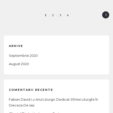
P
1
2
3
4
o
s
t
ARHIVE
n
a
Septembrie 2020
v
August 2020
i
g
a
COMENTARII RECENTE
t
Fabian David
La
Anul Liturgic Dedicat Sfintei Liturghii În
i
Dieceza De Iași
o