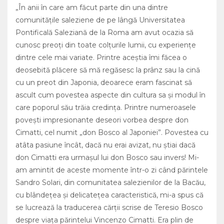
„În anii în care am făcut parte din una dintre
comunităţile saleziene de pe lângă Universitatea
Pontificală Saleziană de la Roma am avut ocazia să
cunosc preoţi din toate colţurile lumii, cu experienţe
dintre cele mai variate. Printre aceştia îmi făcea o
deosebită plăcere să mă regăsesc la prânz sau la cină
cu un preot din Japonia, deoarece eram fascinat să
ascult cum povestea aspecte din cultura sa şi modul în
care poporul său trăia credinţa. Printre numeroasele
poveşti impresionante deseori vorbea despre don
Cimatti, cel numit „don Bosco al Japoniei”. Povestea cu
atâta pasiune încât, dacă nu erai avizat, nu ştiai dacă
don Cimatti era urmaşul lui don Bosco sau invers! Mi-
am amintit de aceste momente într-o zi când părintele
Sandro Solari, din comunitatea salezienilor de la Bacău,
cu blândeţea şi delicateţea caracteristică, mi-a spus că
se lucrează la traducerea cărţii scrise de Teresio Bosco
despre viaţa părintelui Vincenzo Cimatti. Era plin de