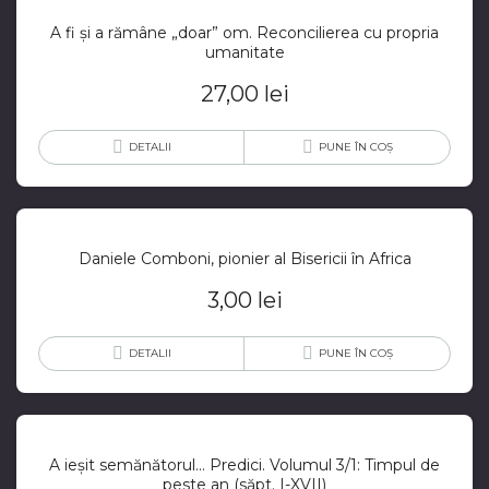
A fi și a rămâne „doar” om. Reconcilierea cu propria
umanitate
27,00
lei
DETALII
PUNE ÎN COȘ
Daniele Comboni, pionier al Bisericii în Africa
3,00
lei
DETALII
PUNE ÎN COȘ
A ieșit semănătorul… Predici. Volumul 3/1: Timpul de
peste an (săpt. I-XVII)