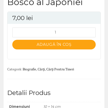
Bosco al Japoniei
7,00
lei
Cantitate
Don
Cimatti.
ADAUGĂ ÎN COȘ
Don
Bosco
al
Japoniei
Categorii:
Biografie
,
Cărți
,
Cărți Pentru Tineri
Detalii Produs
Dimensiuni
10 × 14 cm