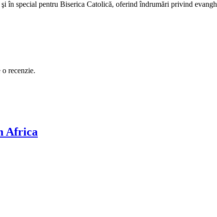
ie şi în special pentru Biserica Catolică, oferind îndrumări privind evang
e o recenzie.
n Africa