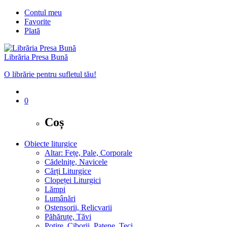
Contul meu
Favorite
Plată
Librăria Presa Bună
O librărie pentru sufletul tău!
0
Coș
Obiecte liturgice
Altar: Fețe, Pale, Corporale
Cădelnițe, Navicele
Cărți Liturgice
Clopeței Liturgici
Lămpi
Lumânări
Ostensorii, Relicvarii
Păhăruțe, Tăvi
Potire, Ciborii, Patene, Teci