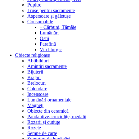
Pupitre
Truse pentru sacramente
Aspersoare și găletușe
Consumabile
– Cărbuni, Tămâie
Lumânări
Ostii
Parafină
Vin liturgic
Obiecte religioase
Abțibilduri
Amintiri sacramente
Bijuterii
Brățări
Brelocuri
Calendare
Incensoare
Lumânări ornamentale
Magneți
Obiecte din ceramică
Pandantive, cruciulițe, medalii
Rozarii și cutiuțe
Rozete
Semne de carte
Suporturi de lumânări