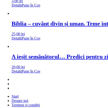
3,00
lei
Detalii
Pune în Coș
Biblia – cuvânt divin și uman. Teme in
25,00
lei
Detalii
Pune în Coș
A ieșit semănătorul… Predici pentru zil
20,00
lei
Detalii
Pune în Coș
Start
Despre noi
Termeni și condiții