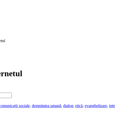
etul
ernetul
comunicații sociale
,
demnitatea umană
,
dialog
,
etică
,
evanghelizare
,
int