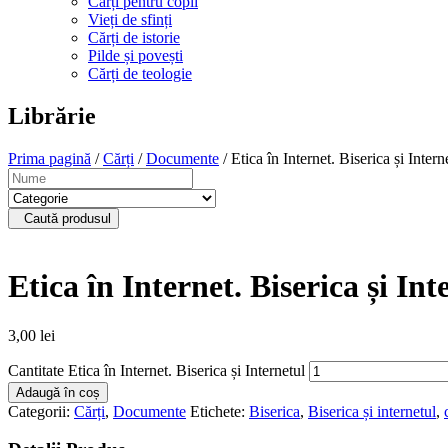
Cărți pentru copii
Vieți de sfinți
Cărți de istorie
Pilde și povești
Cărți de teologie
Librărie
Prima pagină
/
Cărți
/
Documente
/ Etica în Internet. Biserica și Intern
Caută produsul
Etica în Internet. Biserica și Int
3,00
lei
Cantitate Etica în Internet. Biserica și Internetul
Adaugă în coș
Categorii:
Cărți
,
Documente
Etichete:
Biserica
,
Biserica și internetul
,