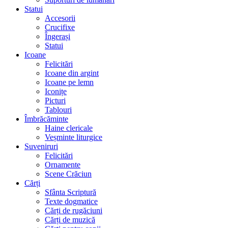
Statui
Accesorii
Crucifixe
Îngerași
Statui
Icoane
Felicitări
Icoane din argint
Icoane pe lemn
Iconițe
Picturi
Tablouri
Îmbrăcăminte
Haine clericale
Veșminte liturgice
Suveniruri
Felicitări
Ornamente
Scene Crăciun
Cărți
Sfânta Scriptură
Texte dogmatice
Cărți de rugăciuni
Cărți de muzică