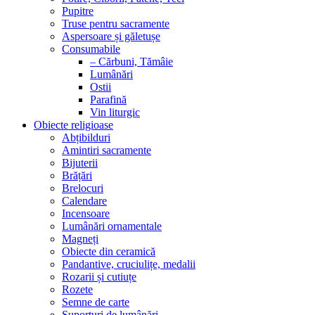
Pupitre
Truse pentru sacramente
Aspersoare și găletușe
Consumabile
– Cărbuni, Tămâie
Lumânări
Ostii
Parafină
Vin liturgic
Obiecte religioase
Abțibilduri
Amintiri sacramente
Bijuterii
Brățări
Brelocuri
Calendare
Incensoare
Lumânări ornamentale
Magneți
Obiecte din ceramică
Pandantive, cruciulițe, medalii
Rozarii și cutiuțe
Rozete
Semne de carte
Suporturi de lumânări