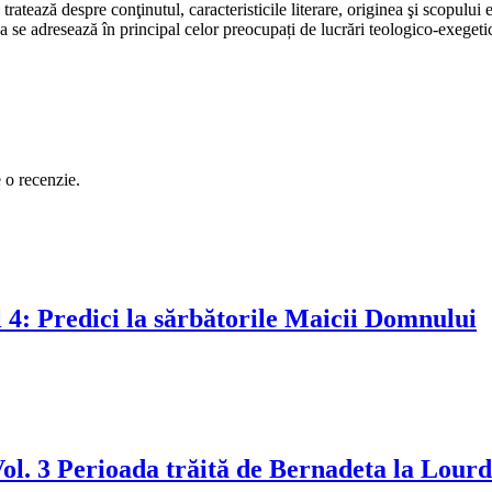
atează despre conţinutul, caracteristicile literare, originea şi scopului 
tea se adresează în principal celor preocupați de lucrări teologico-exegeti
e o recenzie.
 4: Predici la sărbătorile Maicii Domnului
ol. 3 Perioada trăită de Bernadeta la Lourd