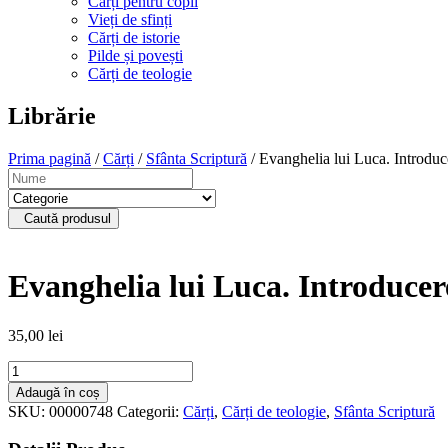
Cărți pentru copii
Vieți de sfinți
Cărți de istorie
Pilde și povești
Cărți de teologie
Librărie
Prima pagină
/
Cărți
/
Sfânta Scriptură
/ Evanghelia lui Luca. Introduc
Caută produsul
Evanghelia lui Luca. Introducer
35,00
lei
Cantitate
Evanghelia
Adaugă în coș
lui
SKU:
00000748
Categorii:
Cărți
,
Cărți de teologie
,
Sfânta Scriptură
Luca.
Introducere