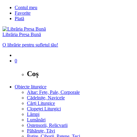
Contul meu
Favorite
Plată
Librăria Presa Bună
O librărie pentru sufletul tău!
0
Coș
Obiecte liturgice
Altar: Fețe, Pale, Corporale
Cădelnițe, Navicele
Cărți Liturgice
Clopeței Liturgici
Lămpi
Lumânări
Ostensorii, Relicvarii
Păhăruțe, Tăvi
Potire, Ciborii, Patene, Teci