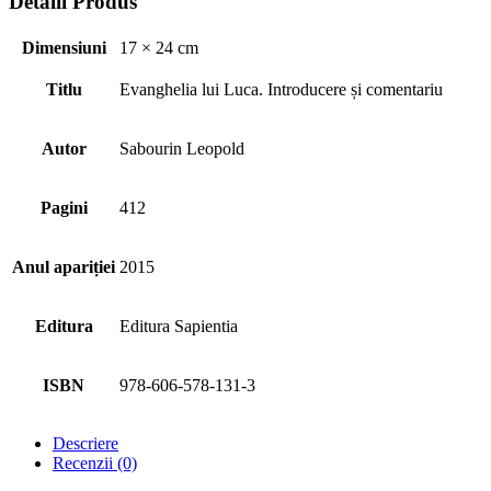
Detalii Produs
și
comentariu
Dimensiuni
17 × 24 cm
Titlu
Evanghelia lui Luca. Introducere și comentariu
Autor
Sabourin Leopold
Pagini
412
Anul apariției
2015
Editura
Editura Sapientia
ISBN
978-606-578-131-3
Descriere
Recenzii (0)