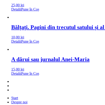
25,00
lei
Detalii
Pune în Coș
Bălțați. Pagini din trecutul satului și al
10,00
lei
Detalii
Pune în Coș
A dărui sau jurnalul Anei-Maria
15,00
lei
Detalii
Pune în Coș
Start
Despre noi