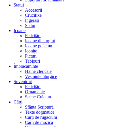
Statui
Accesorii
Crucifixe
Îngerași
Statui
Icoane
Felicitări
Icoane din argint
Icoane pe lemn
Iconițe
Picturi
Tablouri
Îmbrăcăminte
Haine clericale
Veșminte liturgice
Suveniruri
Felicitări
Ornamente
Scene Crăciun
Cărți
Sfânta Scriptură
Texte dogmatice
Cărți de rugăciuni
Cărți de muzică