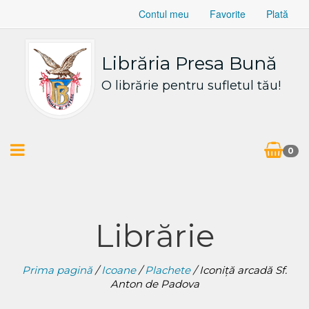
Contul meu
Favorite
Plată
Librăria Presa Bună
O librărie pentru sufletul tău!
0
Librărie
Prima pagină
/
Icoane
/
Plachete
/ Iconiță arcadă Sf.
Anton de Padova