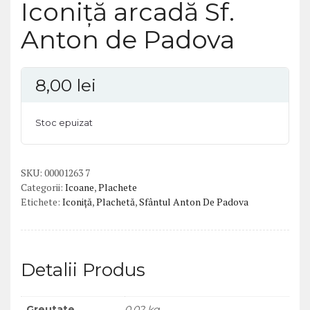
Iconiță arcadă Sf.
Anton de Padova
8,00
lei
Stoc epuizat
SKU:
00001263 7
Categorii:
Icoane
,
Plachete
Etichete:
Iconiță
,
Plachetă
,
Sfântul Anton De Padova
Detalii Produs
Greutate
0,02 kg