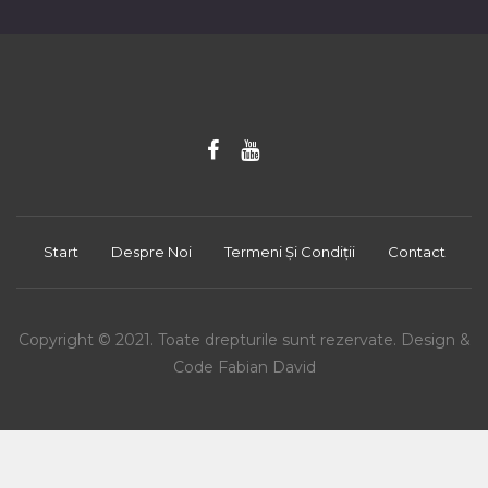
Start
Despre Noi
Termeni Și Condiții
Contact
Copyright © 2021. Toate drepturile sunt rezervate. Design &
Code Fabian David