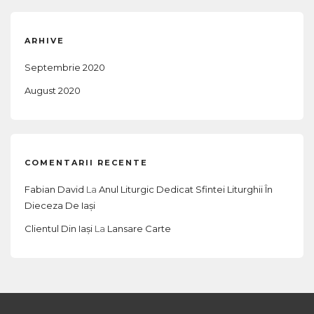
s
t
ARHIVE
n
a
Septembrie 2020
v
August 2020
i
g
a
COMENTARII RECENTE
t
Fabian David
La
Anul Liturgic Dedicat Sfintei Liturghii În
i
Dieceza De Iași
o
Clientul Din Iași
La
Lansare Carte
n