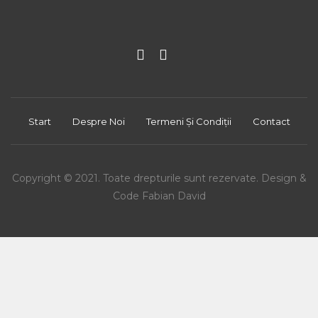
Start
Despre Noi
Termeni Și Condiții
Contact
Copyright © 2021. Toate drepturile sunt rezervate. Design &
Code Fabian David