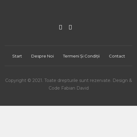
Start
Despre Noi
Termeni Și Condiții
Contact
Copyright © 2021. Toate drepturile sunt rezervate. Design &
Code Fabian David