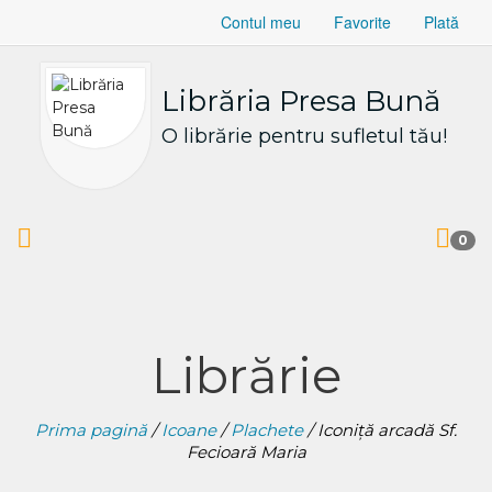
Contul meu
Favorite
Plată
Librăria Presa Bună
O librărie pentru sufletul tău!
0
Librărie
Prima pagină
/
Icoane
/
Plachete
/ Iconiță arcadă Sf.
Fecioară Maria