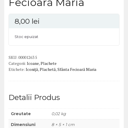
Fecioară Maria
8,00
lei
Stoc epuizat
SKU:
00001263 5
Categorii:
Icoane
,
Plachete
Etichete:
Iconiță
,
Plachetă
,
Sfânta Fecioară Maria
Detalii Produs
Greutate
0,02 kg
Dimensiuni
8 × 5 × 1 cm