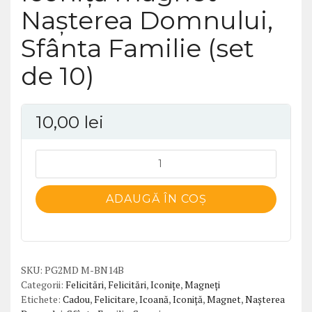
Nașterea Domnului,
Sfânta Familie (set
de 10)
10,00
lei
Cantitate
Iconiță
magnet
ADAUGĂ ÎN COȘ
Nașterea
Domnului,
Sfânta
Familie
SKU:
PG2MD M-BN14B
(set
Categorii:
Felicitări
,
Felicitări
,
Iconițe
,
Magneți
de
Etichete:
Cadou
,
Felicitare
,
Icoană
,
Iconiță
,
Magnet
,
Nașterea