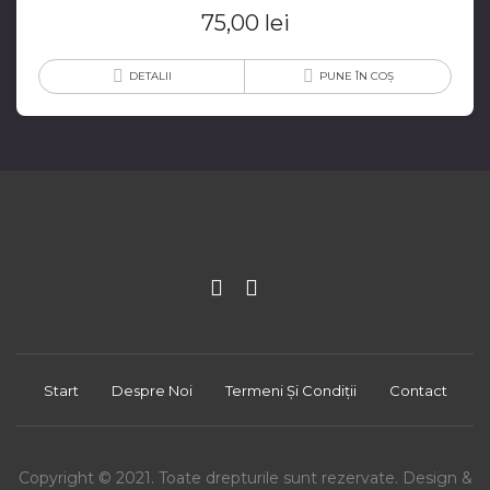
75,00
lei
DETALII
PUNE ÎN COȘ
Start
Despre Noi
Termeni Și Condiții
Contact
Copyright © 2021. Toate drepturile sunt rezervate. Design &