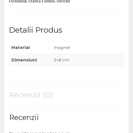
Domnului
,
Sfânta Familie
,
Suvenir
10)
Detalii Produs
Material
magnet
Dimensiuni
5×8 cm
Recenzii (0)
Recenzii