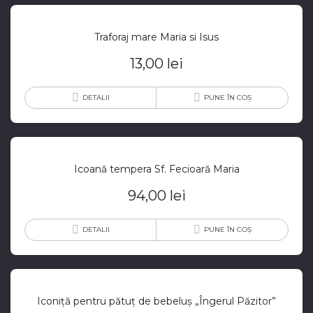
Traforaj mare Maria si Isus
13,00
lei
DETALII
PUNE ÎN COȘ
Icoană tempera Sf. Fecioară Maria
94,00
lei
DETALII
PUNE ÎN COȘ
Iconiță pentru pătuț de bebeluș „Îngerul Păzitor”