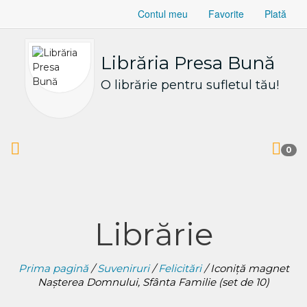
Contul meu
Favorite
Plată
Librăria Presa Bună
O librărie pentru sufletul tău!
0
Librărie
Prima pagină
/
Suveniruri
/
Felicitări
/ Iconiță magnet
Nașterea Domnului, Sfânta Familie (set de 10)