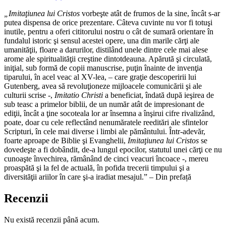
„Imitaţiunea lui Cristos
vorbeşte atât de frumos de la sine, încât s-ar
putea dispensa de orice prezentare. Câteva cuvinte nu vor fi totuşi
inutile, pentru a oferi cititorului nostru o cât de sumară orientare în
fundalul istoric şi sensul acestei opere, una din marile cărţi ale
umanităţii, floare a darurilor, distilând unele dintre cele mai alese
arome ale spiritualităţii creştine dintotdeauna. Apărută şi circulată,
iniţial, sub formă de copii manuscrise, puţin înainte de invenţia
tiparului, în acel veac al XV-lea, – care graţie descoperirii lui
Gutenberg, avea să revoluţioneze mijloacele comunicării şi ale
culturii scrise -,
Imitatio Christi
a beneficiat, îndată după ieşirea de
sub teasc a primelor biblii, de un număr atât de impresionant de
ediţii, încât a ţine socoteala lor ar însemna a înşirui cifre rivalizând,
poate, doar cu cele reflectând nenumăratele reeditări ale sfintelor
Scripturi, în cele mai diverse i limbi ale pământului. Într-adevăr,
foarte aproape de Biblie şi Evanghelii,
Imitaţiunea lui Cristos
se
dovedeşte a fi dobândit, de-a lungul epocilor, statutul unei cărţi ce nu
cunoaşte învechirea, rămânând de cinci veacuri încoace -, mereu
proaspătă şi la fel de actuală, în pofida trecerii timpului şi a
diversităţii ariilor în care şi-a iradiat mesajul.” – Din prefață
Recenzii
Nu există recenzii până acum.