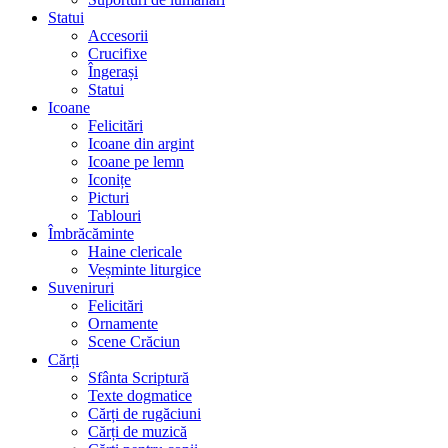
Statui
Accesorii
Crucifixe
Îngerași
Statui
Icoane
Felicitări
Icoane din argint
Icoane pe lemn
Iconițe
Picturi
Tablouri
Îmbrăcăminte
Haine clericale
Veșminte liturgice
Suveniruri
Felicitări
Ornamente
Scene Crăciun
Cărți
Sfânta Scriptură
Texte dogmatice
Cărți de rugăciuni
Cărți de muzică