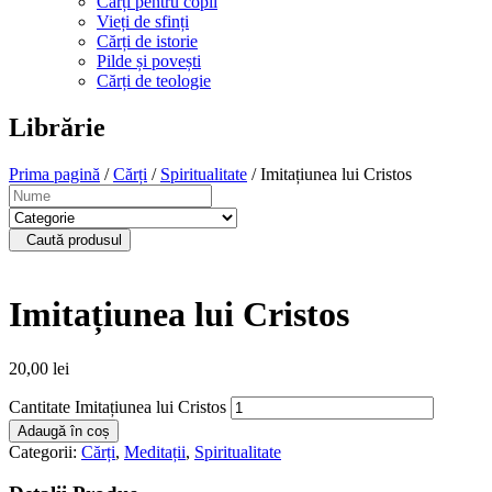
Cărți pentru copii
Vieți de sfinți
Cărți de istorie
Pilde și povești
Cărți de teologie
Librărie
Prima pagină
/
Cărți
/
Spiritualitate
/ Imitațiunea lui Cristos
Caută produsul
Imitațiunea lui Cristos
20,00
lei
Cantitate Imitațiunea lui Cristos
Adaugă în coș
Categorii:
Cărți
,
Meditații
,
Spiritualitate