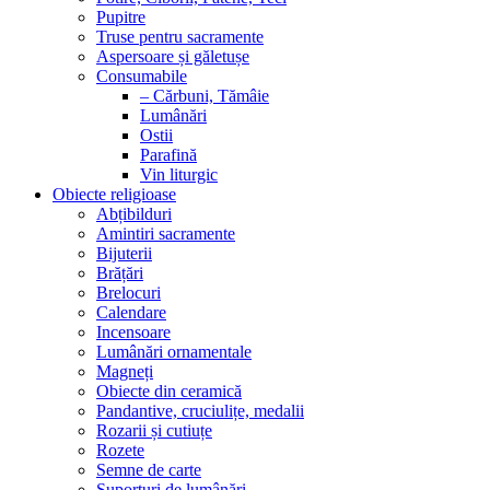
Pupitre
Truse pentru sacramente
Aspersoare și găletușe
Consumabile
– Cărbuni, Tămâie
Lumânări
Ostii
Parafină
Vin liturgic
Obiecte religioase
Abțibilduri
Amintiri sacramente
Bijuterii
Brățări
Brelocuri
Calendare
Incensoare
Lumânări ornamentale
Magneți
Obiecte din ceramică
Pandantive, cruciulițe, medalii
Rozarii și cutiuțe
Rozete
Semne de carte
Suporturi de lumânări