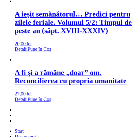
A ieșit semănătorul… Predici pentru
zilele feriale. Volumul 5/2: Timpul de
peste an (săpt. XVIII-XXXIV)
20,00
lei
Detalii
Pune în Coș
A fi și a rămâne „doar” om.
Reconcilierea cu propria umanitate
27,00
lei
Detalii
Pune în Coș
Start
Despre noi