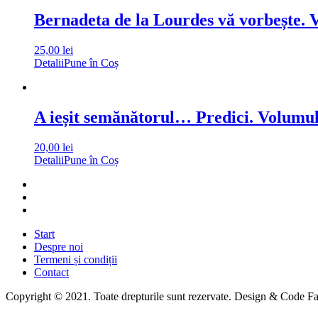
Bernadeta de la Lourdes vă vorbește. V
25,00
lei
Detalii
Pune în Coș
A ieșit semănătorul… Predici. Volumul
20,00
lei
Detalii
Pune în Coș
Start
Despre noi
Termeni și condiții
Contact
Copyright © 2021. Toate drepturile sunt rezervate. Design & Code F