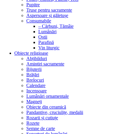
Pupitre
Truse pentru sacramente
Aspersoare și găletușe
Consumabile
– Cărbuni, Tămâie
Lumânări
Ostii
Parafină
Vin liturgic
Obiecte religioase
Abțibilduri
Amintiri sacramente
Bijuterii
Brățări
Brelocuri
Calendare
Incensoare
Lumânări ornamentale
Magneți
Obiecte din ceramică
Pandantive, cruciulițe, medalii
Rozarii și cutiuțe
Rozete
Semne de carte
Suporturi de lumânări