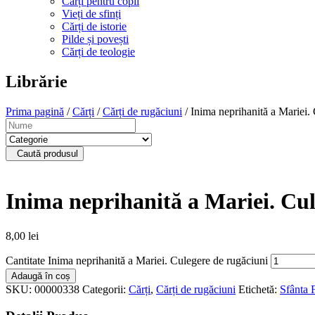
Cărți pentru copii
Vieți de sfinți
Cărți de istorie
Pilde și povești
Cărți de teologie
Librărie
Prima pagină
/
Cărți
/
Cărți de rugăciuni
/ Inima neprihanită a Mariei.
Caută produsul
Inima neprihanită a Mariei. Cul
8,00
lei
Cantitate Inima neprihanită a Mariei. Culegere de rugăciuni
Adaugă în coș
SKU:
00000338
Categorii:
Cărți
,
Cărți de rugăciuni
Etichetă:
Sfânta 