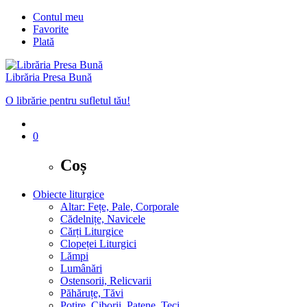
Contul meu
Favorite
Plată
Librăria Presa Bună
O librărie pentru sufletul tău!
0
Coș
Obiecte liturgice
Altar: Fețe, Pale, Corporale
Cădelnițe, Navicele
Cărți Liturgice
Clopeței Liturgici
Lămpi
Lumânări
Ostensorii, Relicvarii
Păhăruțe, Tăvi
Potire, Ciborii, Patene, Teci