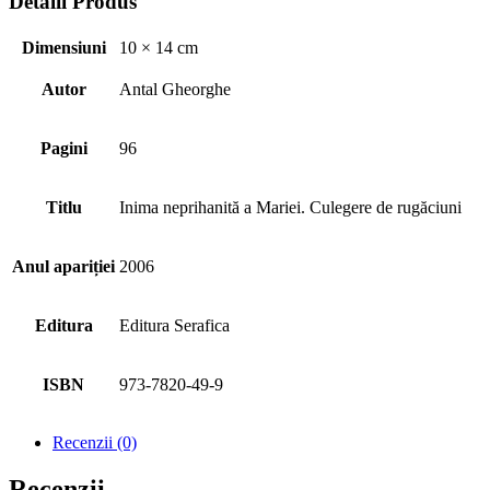
Detalii Produs
Dimensiuni
10 × 14 cm
Autor
Antal Gheorghe
Pagini
96
Titlu
Inima neprihanită a Mariei. Culegere de rugăciuni
Anul apariției
2006
Editura
Editura Serafica
ISBN
973-7820-49-9
Recenzii (0)
Recenzii