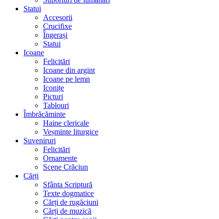
Statui
Accesorii
Crucifixe
Îngerași
Statui
Icoane
Felicitări
Icoane din argint
Icoane pe lemn
Iconițe
Picturi
Tablouri
Îmbrăcăminte
Haine clericale
Veșminte liturgice
Suveniruri
Felicitări
Ornamente
Scene Crăciun
Cărți
Sfânta Scriptură
Texte dogmatice
Cărți de rugăciuni
Cărți de muzică