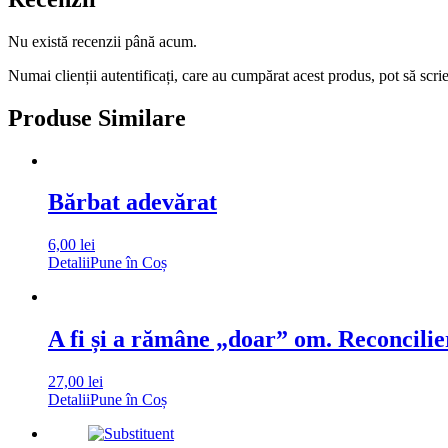
Nu există recenzii până acum.
Numai clienții autentificați, care au cumpărat acest produs, pot să scri
Produse Similare
Bărbat adevărat
6,00
lei
Detalii
Pune în Coș
A fi și a rămâne „doar” om. Reconcili
27,00
lei
Detalii
Pune în Coș