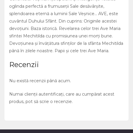
oglinda perfectă a frumuseţii Sale desăvârşite,
splendoarea eternă a luminii Sale Veşnice… AVE, este
cuvântul Duhului Sfânt. Din cuprins: Originile acestei
devoţiuni. Baza istorică. Revelarea celor trei Ave Maria
sfintei Mechitilda cu promisiunea unei morţi bune.
Devoţiunea şi învăţătura sfinţilor de la sfânta Mechitilda
până în zilele noastre. Papii şi cele trei Ave Maria.
Recenzii
Nu există recenzii până acum.
Numai clienții autentificați, care au cumpărat acest
produs, pot să scrie o recenzie.