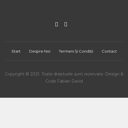
Start
Despre Noi
Termeni Și Condiții
Contact
Copyright © 2021. Toate drepturile sunt rezervate. Design &
Code Fabian David