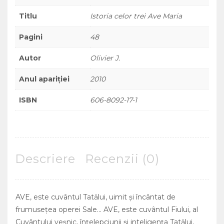
Titlu
Istoria celor trei Ave Maria
Pagini
48
Autor
Olivier J.
Anul apariției
2010
ISBN
606-8092-17-1
Descriere
Recenzii (0)
AVE, este cuvântul Tatălui, uimit şi încântat de
frumuseţea operei Sale… AVE, este cuvântul Fiului, al
Cuvântului veşnic, înţelepciunii şi inteligenţa Tatălui,