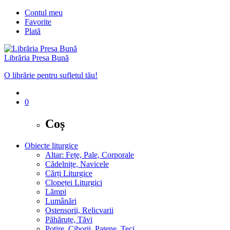
Contul meu
Favorite
Plată
Librăria Presa Bună
O librărie pentru sufletul tău!
0
Coș
Obiecte liturgice
Altar: Fețe, Pale, Corporale
Cădelnițe, Navicele
Cărți Liturgice
Clopeței Liturgici
Lămpi
Lumânări
Ostensorii, Relicvarii
Păhăruțe, Tăvi
Potire, Ciborii, Patene, Teci