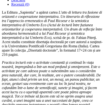
Descriere
Recenzii (0)
La Editura „Sapientia” a apărut cartea
L’atto di lettura tra fusione di
orizzonti e cooperazione interpretativa. Un itinerario di riflessione
tra l’approccio ermeneutico di Paul Ricoeur e la semiotica
interpretativa di Umberto Eco (Actul de lectură între fuziunea
orizonturilor şi cooperarea interpretativă. Un drum de reflecţie între
abordarea hermeneutică a lui Paul Ricoeur şi semiotica
interpretativă a lui Umberto Eco)
, scrisă de pr. dr. Fabian Pitreţi.
Acest studiu constituie disertaţia doctorală pe care autorul a susţinut-
o la Universitatea Pontificală Gregoriana din Roma (Italia). Cartea
apare în colecţia „Disertatii doctorale”, în formatul 17×24 cm și are
216 pagini.
Practica lecturii este o activitate constantă şi continuă în viaţa
noastră, impregnând-o într-un mod profund şi omniprezent. Este o
activitate pe care adesea poate o subestimăm sau o considerăm
prea naturală, dar care, în realitate, are o putere considerabilă. De
fapt, atunci când privim un text, un mesaj, un panou publicitar, un
ecran, gesturi sau evenimente care au loc în jurul nostru, ne
cufundăm într-o lume de semnificaţii, sunete şi imagini, şi facem
acest lucru cu o uşurinţă aparentă care poate părea aproape
magică. Tot ce trebuie să facem este să ne oprim asupra unui
cuvânt, a unei imagini sau a unei succesiuni de fapte, ceea ce
deschide aproape instantaneu o poartă către lumea noastră