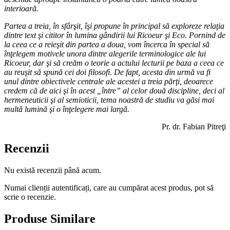
interioară.
Partea a treia, în sfârşit, îşi propune în principal să exploreze relaţia
dintre text şi cititor în lumina gândirii lui Ricoeur şi Eco. Pornind de
la ceea ce a reieşit din partea a doua, vom încerca în special să
înţelegem motivele unora dintre alegerile terminologice ale lui
Ricoeur, dar şi să creăm o teorie a actului lecturii pe baza a ceea ce
au reuşit să spună cei doi filosofi. De fapt, acesta din urmă va fi
unul dintre obiectivele centrale ale acestei a treia părţi, deoarece
credem că de aici şi în acest „între” al celor două discipline, deci al
hermeneuticii şi al semioticii, tema noastră de studiu va găsi mai
multă lumină şi o înţelegere mai largă.
Pr. dr. Fabian Pitreţi
Recenzii
Nu există recenzii până acum.
Numai clienții autentificați, care au cumpărat acest produs, pot să
scrie o recenzie.
Produse Similare