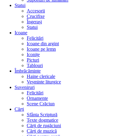
Statui
Accesorii
Crucifixe
Îngerași
Statui
Icoane
Felicitări
Icoane din argint
Icoane pe lemn
Iconițe
Picturi
Tablouri
Îmbrăcăminte
Haine clericale
Veșminte liturgice
Suveniruri
Felicitări
Ornamente
Scene Crăciun
Cărți
Sfânta Scriptură
Texte dogmatice
Cărți de rugăciuni
Cărți de muzică