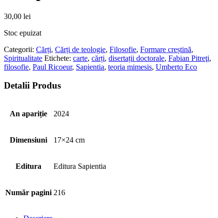
30,00
lei
Stoc epuizat
Categorii:
Cărți
,
Cărți de teologie
,
Filosofie
,
Formare creștină
,
Spiritualitate
Etichete:
carte
,
cărți
,
disertații doctorale
,
Fabian Pitreţi
,
filosofie
,
Paul Ricoeur
,
Sapientia
,
teoria mimesis
,
Umberto Eco
Detalii Produs
An apariție
2024
Dimensiuni
17×24 cm
Editura
Editura Sapientia
Număr pagini
216