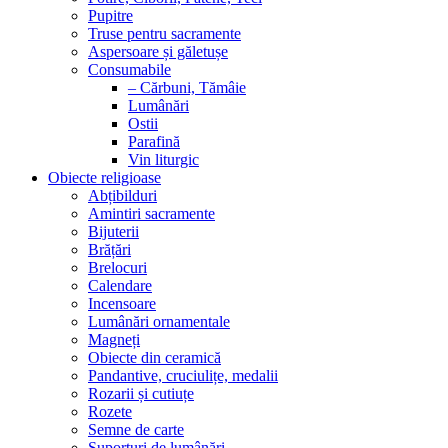
Pupitre
Truse pentru sacramente
Aspersoare și găletușe
Consumabile
– Cărbuni, Tămâie
Lumânări
Ostii
Parafină
Vin liturgic
Obiecte religioase
Abțibilduri
Amintiri sacramente
Bijuterii
Brățări
Brelocuri
Calendare
Incensoare
Lumânări ornamentale
Magneți
Obiecte din ceramică
Pandantive, cruciulițe, medalii
Rozarii și cutiuțe
Rozete
Semne de carte
Suporturi de lumânări