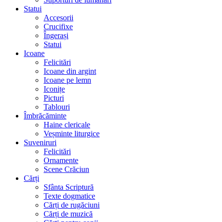
Statui
Accesorii
Crucifixe
Îngerași
Statui
Icoane
Felicitări
Icoane din argint
Icoane pe lemn
Iconițe
Picturi
Tablouri
Îmbrăcăminte
Haine clericale
Veșminte liturgice
Suveniruri
Felicitări
Ornamente
Scene Crăciun
Cărți
Sfânta Scriptură
Texte dogmatice
Cărți de rugăciuni
Cărți de muzică