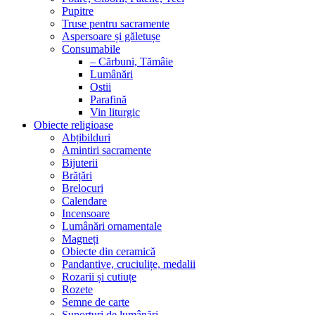
Pupitre
Truse pentru sacramente
Aspersoare și găletușe
Consumabile
– Cărbuni, Tămâie
Lumânări
Ostii
Parafină
Vin liturgic
Obiecte religioase
Abțibilduri
Amintiri sacramente
Bijuterii
Brățări
Brelocuri
Calendare
Incensoare
Lumânări ornamentale
Magneți
Obiecte din ceramică
Pandantive, cruciulițe, medalii
Rozarii și cutiuțe
Rozete
Semne de carte
Suporturi de lumânări