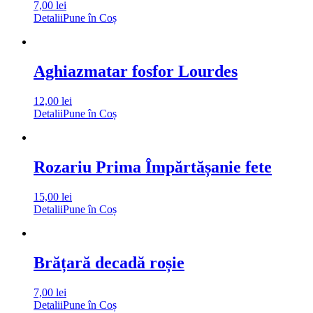
7,00
lei
Detalii
Pune în Coș
Aghiazmatar fosfor Lourdes
12,00
lei
Detalii
Pune în Coș
Rozariu Prima Împărtășanie fete
15,00
lei
Detalii
Pune în Coș
Brățară decadă roșie
7,00
lei
Detalii
Pune în Coș