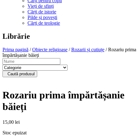
Cărți pentru copii
Vieți de sfinți
Cărți de istorie
Pilde și povești
Cărți de teologie
Librărie
Prima pagină
/
Obiecte religioase
/
Rozarii și cutiuțe
/ Rozariu prima
împărtășanie băieți
Caută produsul
Rozariu prima împărtășanie
băieți
15,00
lei
Stoc epuizat