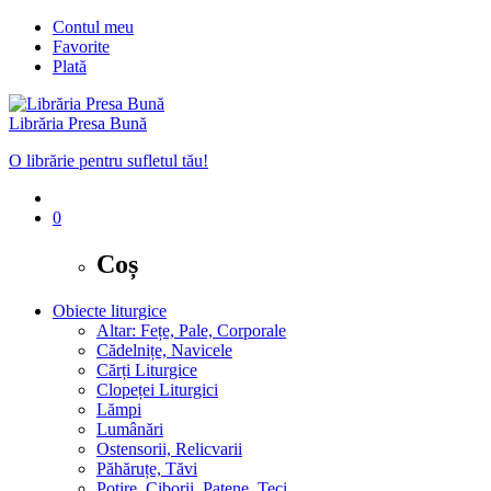
Contul meu
Favorite
Plată
Librăria Presa Bună
O librărie pentru sufletul tău!
0
Coș
Obiecte liturgice
Altar: Fețe, Pale, Corporale
Cădelnițe, Navicele
Cărți Liturgice
Clopeței Liturgici
Lămpi
Lumânări
Ostensorii, Relicvarii
Păhăruțe, Tăvi
Potire, Ciborii, Patene, Teci