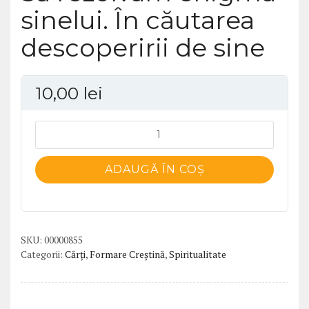
sinelui. În căutarea
descoperirii de sine
10,00
lei
Cantitate
Să
rezolvam
ADAUGĂ ÎN COȘ
enigma
sinelui.
În
căutarea
SKU:
00000855
descoperirii
Categorii:
Cărți
,
Formare Creștină
,
Spiritualitate
de
sine