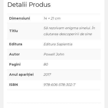
Detalii Produs
Dimensiuni
14 × 21 cm
Să rezolvam enigma sinelui. În
Titlu
căutarea descoperirii de sine
Editura
Editura Sapientia
Autor
Powell John
Pagini
80
Anul apariției
2017
ISBN
978-606-578-302-7