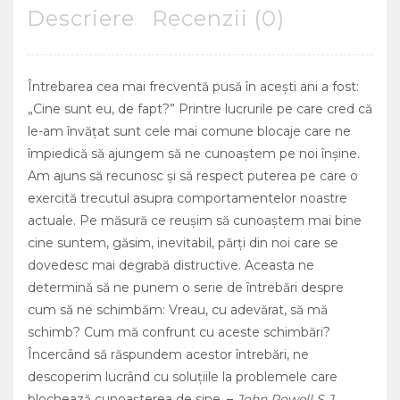
Descriere
Recenzii (0)
Întrebarea cea mai frecventă pusă în aceşti ani a fost:
„Cine sunt eu, de fapt?” Printre lucrurile pe care cred că
le-am învăţat sunt cele mai comune blocaje care ne
împiedică să ajungem să ne cunoaştem pe noi înşine.
Am ajuns să recunosc şi să respect puterea pe care o
exercită trecutul asupra comportamentelor noastre
actuale. Pe măsură ce reuşim să cunoaştem mai bine
cine suntem, găsim, inevitabil, părţi din noi care se
dovedesc mai degrabă distructive. Aceasta ne
determină să ne punem o serie de întrebări despre
cum să ne schimbăm: Vreau, cu adevărat, să mă
schimb? Cum mă confrunt cu aceste schimbări?
Încercând să răspundem acestor întrebări, ne
descoperim lucrând cu soluţiile la problemele care
blochează cunoaşterea de sine. –
John Powell S.J.