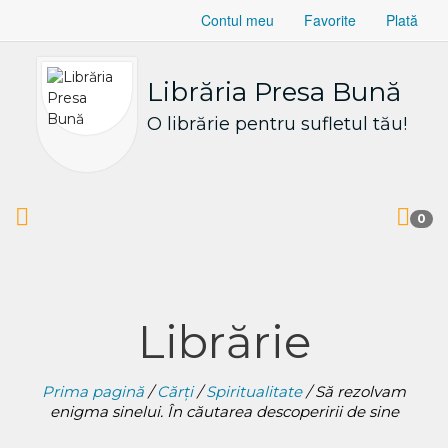
Contul meu
Favorite
Plată
Librăria Presa Bună
O librărie pentru sufletul tău!
0
Librărie
Prima pagină
/
Cărți
/
Spiritualitate
/ Să rezolvam
enigma sinelui. În căutarea descoperirii de sine