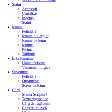
Statui
Accesorii
Crucifixe
Îngerași
Statui
Icoane
Felicitări
Icoane din argint
Icoane pe lemn
Iconițe
Picturi
Tablouri
Îmbrăcăminte
Haine clericale
Veșminte liturgice
Suveniruri
Felicitări
Ornamente
Scene Crăciun
Cărți
Sfânta Scriptură
Texte dogmatice
Cărți de rugăciuni
Cărți de muzică