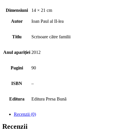
Dimensiuni
14 × 21 cm
Autor
Ioan Paul al II-lea
Titlu
Scrisoare către familii
Anul apariției
2012
Pagini
90
ISBN
–
Editura
Editura Presa Bună
Recenzii (0)
Recenzii