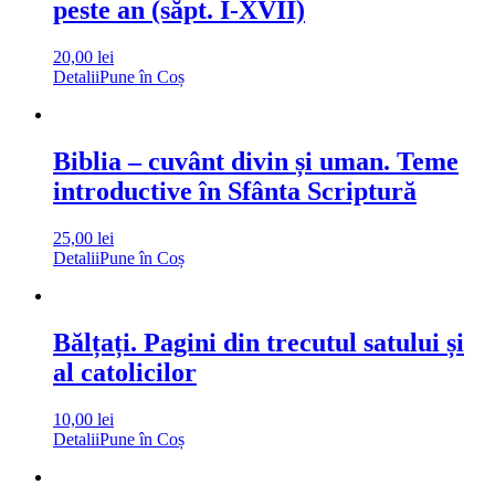
peste an (săpt. I-XVII)
20,00
lei
Detalii
Pune în Coș
Biblia – cuvânt divin și uman. Teme
introductive în Sfânta Scriptură
25,00
lei
Detalii
Pune în Coș
Bălțați. Pagini din trecutul satului și
al catolicilor
10,00
lei
Detalii
Pune în Coș