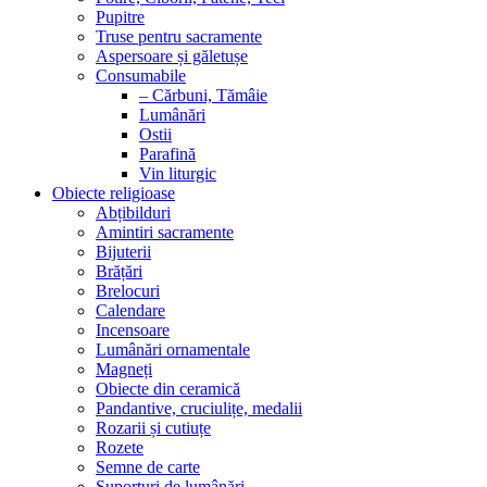
Pupitre
Truse pentru sacramente
Aspersoare și găletușe
Consumabile
– Cărbuni, Tămâie
Lumânări
Ostii
Parafină
Vin liturgic
Obiecte religioase
Abțibilduri
Amintiri sacramente
Bijuterii
Brățări
Brelocuri
Calendare
Incensoare
Lumânări ornamentale
Magneți
Obiecte din ceramică
Pandantive, cruciulițe, medalii
Rozarii și cutiuțe
Rozete
Semne de carte
Suporturi de lumânări