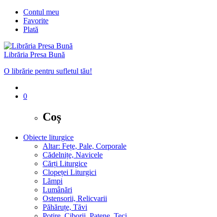
Contul meu
Favorite
Plată
Librăria Presa Bună
O librărie pentru sufletul tău!
0
Coș
Obiecte liturgice
Altar: Fețe, Pale, Corporale
Cădelnițe, Navicele
Cărți Liturgice
Clopeței Liturgici
Lămpi
Lumânări
Ostensorii, Relicvarii
Păhăruțe, Tăvi
Potire, Ciborii, Patene, Teci