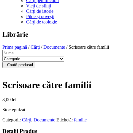
Cărți pentru copii
Vieți de sfinți
Cărți de istorie
Pilde și povești
Cărți de teologie
Librărie
Prima pagină
/
Cărți
/
Documente
/ Scrisoare către familii
Caută produsul
Scrisoare către familii
8,00
lei
Stoc epuizat
Categorii:
Cărți
,
Documente
Etichetă:
familie
Detalii Produs