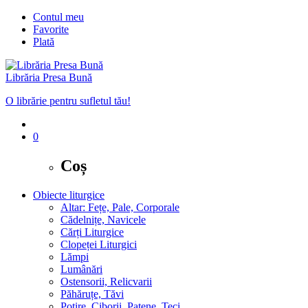
Contul meu
Favorite
Plată
Librăria Presa Bună
O librărie pentru sufletul tău!
0
Coș
Obiecte liturgice
Altar: Fețe, Pale, Corporale
Cădelnițe, Navicele
Cărți Liturgice
Clopeței Liturgici
Lămpi
Lumânări
Ostensorii, Relicvarii
Păhăruțe, Tăvi
Potire, Ciborii, Patene, Teci