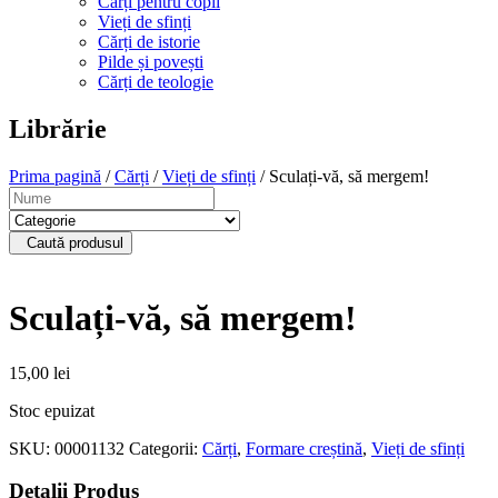
Cărți pentru copii
Vieți de sfinți
Cărți de istorie
Pilde și povești
Cărți de teologie
Librărie
Prima pagină
/
Cărți
/
Vieți de sfinți
/ Sculați-vă, să mergem!
Caută produsul
Sculați-vă, să mergem!
15,00
lei
Stoc epuizat
SKU:
00001132
Categorii:
Cărți
,
Formare creștină
,
Vieți de sfinți
Detalii Produs