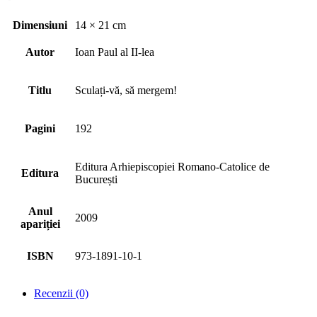
Dimensiuni
14 × 21 cm
Autor
Ioan Paul al II-lea
Titlu
Sculați-vă, să mergem!
Pagini
192
Editura Arhiepiscopiei Romano-Catolice de
Editura
București
Anul
2009
apariției
ISBN
973-1891-10-1
Recenzii (0)