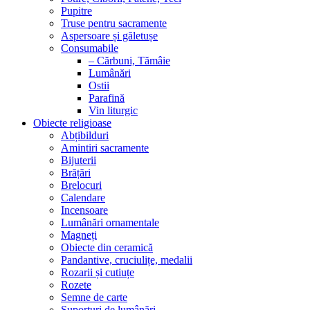
Pupitre
Truse pentru sacramente
Aspersoare și găletușe
Consumabile
– Cărbuni, Tămâie
Lumânări
Ostii
Parafină
Vin liturgic
Obiecte religioase
Abțibilduri
Amintiri sacramente
Bijuterii
Brățări
Brelocuri
Calendare
Incensoare
Lumânări ornamentale
Magneți
Obiecte din ceramică
Pandantive, cruciulițe, medalii
Rozarii și cutiuțe
Rozete
Semne de carte
Suporturi de lumânări