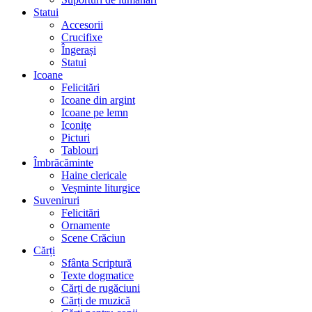
Statui
Accesorii
Crucifixe
Îngerași
Statui
Icoane
Felicitări
Icoane din argint
Icoane pe lemn
Iconițe
Picturi
Tablouri
Îmbrăcăminte
Haine clericale
Veșminte liturgice
Suveniruri
Felicitări
Ornamente
Scene Crăciun
Cărți
Sfânta Scriptură
Texte dogmatice
Cărți de rugăciuni
Cărți de muzică