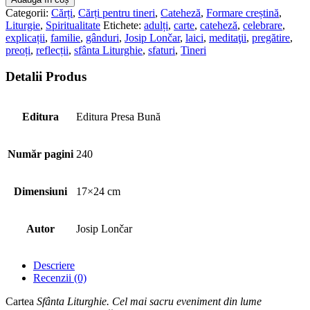
Liturghie.
Categorii:
Cărți
,
Cărți pentru tineri
,
Cateheză
,
Formare creștină
,
Cel
Liturgie
,
Spiritualitate
Etichete:
adulți
,
carte
,
cateheză
,
celebrare
,
mai
explicații
,
familie
,
gânduri
,
Josip Lončar
,
laici
,
meditaţii
,
pregătire
,
sacru
preoți
,
reflecții
,
sfânta Liturghie
,
sfaturi
,
Tineri
eveniment
din
Detalii Produs
lume
Editura
Editura Presa Bună
Număr pagini
240
Dimensiuni
17×24 cm
Autor
Josip Lončar
Descriere
Recenzii (0)
Cartea
Sfânta Liturghie. Cel mai sacru eveniment din lume