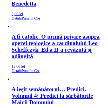
Benedetta
3,00
lei
Detalii
Pune în Coș
A fi catolic. O primă privire asupra
operei teologice a cardinalului Leo
Scheffczyk. Ed.a II-a revăzută și
adăugită
12,00
lei
Detalii
Pune în Coș
A ieșit semănătorul… Predici.
Volumul 4: Predici la sărbătorile
Maicii Domnului