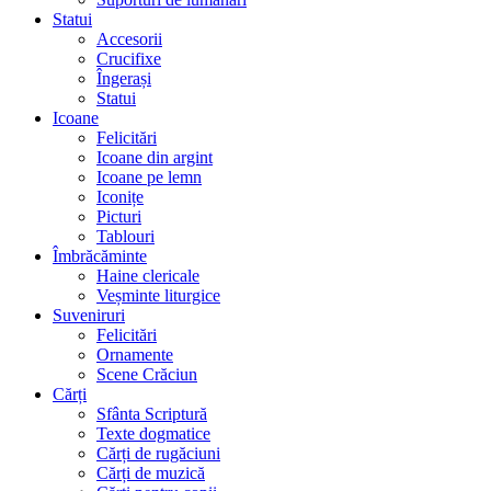
Statui
Accesorii
Crucifixe
Îngerași
Statui
Icoane
Felicitări
Icoane din argint
Icoane pe lemn
Iconițe
Picturi
Tablouri
Îmbrăcăminte
Haine clericale
Veșminte liturgice
Suveniruri
Felicitări
Ornamente
Scene Crăciun
Cărți
Sfânta Scriptură
Texte dogmatice
Cărți de rugăciuni
Cărți de muzică