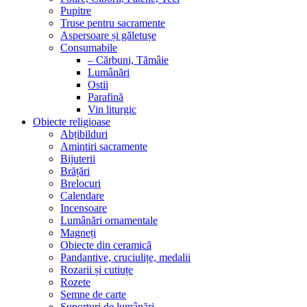
Pupitre
Truse pentru sacramente
Aspersoare și găletușe
Consumabile
– Cărbuni, Tămâie
Lumânări
Ostii
Parafină
Vin liturgic
Obiecte religioase
Abțibilduri
Amintiri sacramente
Bijuterii
Brățări
Brelocuri
Calendare
Incensoare
Lumânări ornamentale
Magneți
Obiecte din ceramică
Pandantive, cruciulițe, medalii
Rozarii și cutiuțe
Rozete
Semne de carte
Suporturi de lumânări