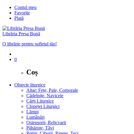
Contul meu
Favorite
Plată
Librăria Presa Bună
O librărie pentru sufletul tău!
0
Coș
Obiecte liturgice
Altar: Fețe, Pale, Corporale
Cădelnițe, Navicele
Cărți Liturgice
Clopeței Liturgici
Lămpi
Lumânări
Ostensorii, Relicvarii
Păhăruțe, Tăvi
Potire, Ciborii, Patene, Teci