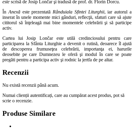
este
scrisă de Josip Lončar şi tradusă de prof. dr. Florin Dorcu.
În
Anexă
este prezentată
Rânduiala Sfintei Liturghii
, iar autorul a
inserat în unele momente mici gânduri, reflecţii, sfaturi care să ajute
cititorul să înţeleagă mai bine momentele celebrării şi să participe
activ.
Cartea lui Josip Lončar este utilă credinciosului pentru care
participarea la Sfânta Liturghie a devenit o rutină, deoarece îl ajută
de descoperea frumuseţea celebrării, importanţa ei, harurile
deosebite pe care Dumnezeu le oferă şi modul în care se poate
pregăti pentru a participa activ şi rodnic la jertfa de pe altar.
Recenzii
Nu există recenzii până acum.
Numai clienții autentificați, care au cumpărat acest produs, pot să
scrie o recenzie.
Produse Similare