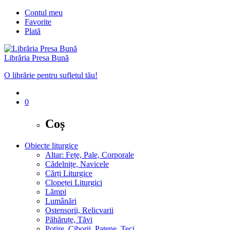
Contul meu
Favorite
Plată
Librăria Presa Bună
O librărie pentru sufletul tău!
0
Coș
Obiecte liturgice
Altar: Fețe, Pale, Corporale
Cădelnițe, Navicele
Cărți Liturgice
Clopeței Liturgici
Lămpi
Lumânări
Ostensorii, Relicvarii
Păhăruțe, Tăvi
Potire, Ciborii, Patene, Teci