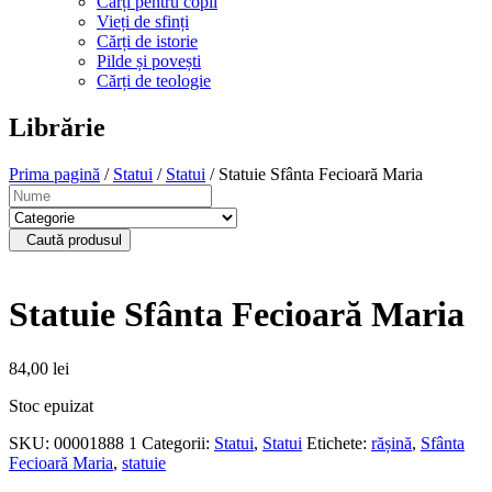
Cărți pentru copii
Vieți de sfinți
Cărți de istorie
Pilde și povești
Cărți de teologie
Librărie
Prima pagină
/
Statui
/
Statui
/ Statuie Sfânta Fecioară Maria
Caută produsul
Statuie Sfânta Fecioară Maria
84,00
lei
Stoc epuizat
SKU:
00001888 1
Categorii:
Statui
,
Statui
Etichete:
rășină
,
Sfânta
Fecioară Maria
,
statuie