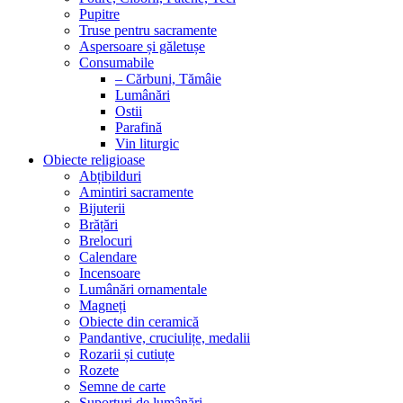
Pupitre
Truse pentru sacramente
Aspersoare și găletușe
Consumabile
– Cărbuni, Tămâie
Lumânări
Ostii
Parafină
Vin liturgic
Obiecte religioase
Abțibilduri
Amintiri sacramente
Bijuterii
Brățări
Brelocuri
Calendare
Incensoare
Lumânări ornamentale
Magneți
Obiecte din ceramică
Pandantive, cruciulițe, medalii
Rozarii și cutiuțe
Rozete
Semne de carte
Suporturi de lumânări