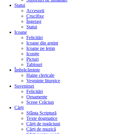
Statui
Accesorii
Crucifixe
Îngerași
Statui
Icoane
Felicitări
Icoane din argint
Icoane pe lemn
Iconițe
Picturi
Tablouri
Îmbrăcăminte
Haine clericale
Veșminte liturgice
Suveniruri
Felicitări
Ornamente
Scene Crăciun
Cărți
Sfânta Scriptură
Texte dogmatice
Cărți de rugăciuni
Cărți de muzică