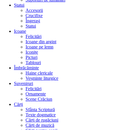
Statui
Accesorii
Crucifixe
Îngerași
Statui
Icoane
Felicitări
Icoane din argint
Icoane pe lemn
Iconițe
Picturi
Tablouri
Îmbrăcăminte
Haine clericale
Veșminte liturgice
Suveniruri
Felicitări
Ornamente
Scene Crăciun
Cărți
Sfânta Scriptură
Texte dogmatice
Cărți de rugăciuni
Cărți de muzică