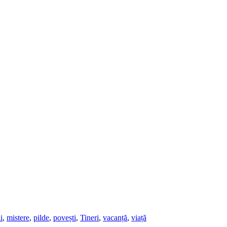
i
,
mistere
,
pilde
,
povești
,
Tineri
,
vacanță
,
viață