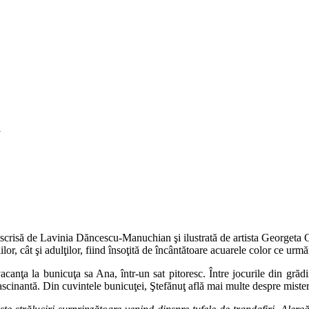
i
 scrisă de Lavinia Dăncescu-Manuchian şi ilustrată de artista Georgeta 
or, cât şi adulţilor, fiind însoţită de încântătoare acuarele color ce urmăr
 vacanţa la bunicuţa sa Ana, într-un sat pitoresc. Între jocurile din gr
fascinantă. Din cuvintele bunicuţei, Ştefănuţ află mai multe despre mister