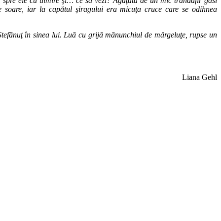
gă spre ele cu uimire şi… ce să vezi? Agăţată de un mic trandafir găsi
 soare, iar la capătul şiragului era micuţa cruce care se odihnea
 Ştefănuţ în sinea lui. Luă cu grijă mănunchiul de mărgeluţe, rupse un
Liana Gehl