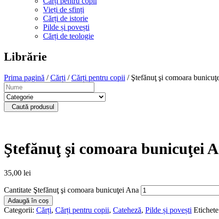
Cărți pentru copii
Vieți de sfinți
Cărți de istorie
Pilde și povești
Cărți de teologie
Librărie
Prima pagină
/
Cărți
/
Cărți pentru copii
/ Ştefănuţ şi comoara bunicuţ
Caută produsul
Ştefănuţ şi comoara bunicuţei 
35,00
lei
Cantitate Ştefănuţ şi comoara bunicuţei Ana
Adaugă în coș
Categorii:
Cărți
,
Cărți pentru copii
,
Cateheză
,
Pilde și povești
Etichet