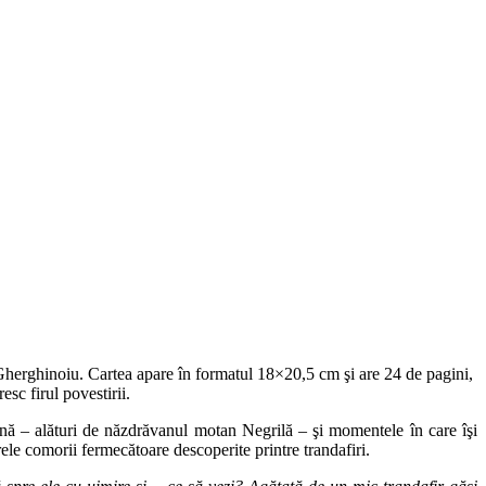
Gherghinoiu. Cartea apare în formatul 18×20,5 cm şi are 24 de pagini,
esc firul povestirii.
ădină – alături de năzdrăvanul motan Negrilă – şi momentele în care îşi
ele comorii fermecătoare descoperite printre trandafiri.