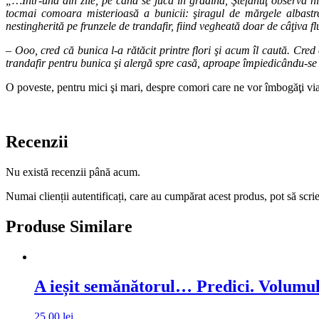
„…Într-una din zile, pe când se juca în grădină, Ştefănuţ observă niş
tocmai comoara misterioasă a bunicii: şiragul de mărgele albastr
nestingherită pe frunzele de trandafir, fiind vegheată doar de câţiva fl
– Ooo, cred că bunica l-a rătăcit printre flori şi acum îl caută. Cre
trandafir pentru bunica şi alergă spre casă, aproape împiedicându-se
O poveste, pentru mici şi mari, despre comori care ne vor îmbogăţi viaţ
Recenzii
Nu există recenzii până acum.
Numai clienții autentificați, care au cumpărat acest produs, pot să scri
Produse Similare
A ieșit semănătorul… Predici. Volumul 7
25,00
lei