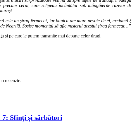
te străluciri surprinzătoare venind dinspre tufele de trandafiri. Aler
e precum cerul, care sclipeau încântător sub mângâierile razelor de
uturaşi.
d că este un şirag fermecat, iar bunica are mare nevoie de el, exclamă
 de Negrilă. Sosise momentul să afle misterul acestui şirag fermecat…”
a şi pe care le putem transmite mai departe celor dragi.
e o recenzie.
: Sfinți și sărbători