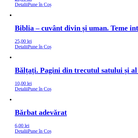
Detalii
Pune în Coș
Biblia – cuvânt divin și uman. Teme in
25,00
lei
Detalii
Pune în Coș
Bălțați. Pagini din trecutul satului și al
10,00
lei
Detalii
Pune în Coș
Bărbat adevărat
6,00
lei
Detalii
Pune în Coș