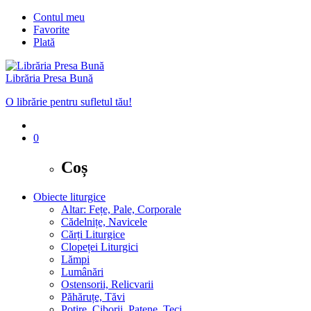
Contul meu
Favorite
Plată
Librăria Presa Bună
O librărie pentru sufletul tău!
0
Coș
Obiecte liturgice
Altar: Fețe, Pale, Corporale
Cădelnițe, Navicele
Cărți Liturgice
Clopeței Liturgici
Lămpi
Lumânări
Ostensorii, Relicvarii
Păhăruțe, Tăvi
Potire, Ciborii, Patene, Teci