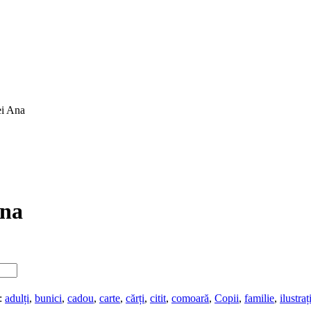
ei Ana
Ana
e:
adulți
,
bunici
,
cadou
,
carte
,
cărți
,
citit
,
comoară
,
Copii
,
familie
,
ilustrați