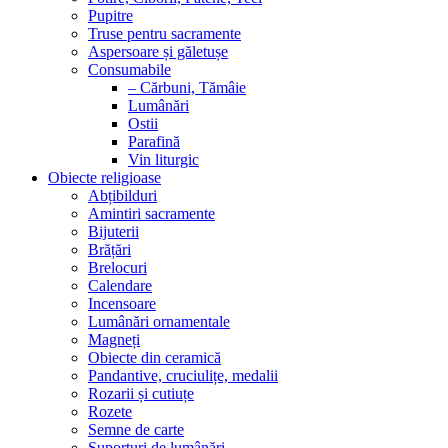
Pupitre
Truse pentru sacramente
Aspersoare și găletușe
Consumabile
– Cărbuni, Tămâie
Lumânări
Ostii
Parafină
Vin liturgic
Obiecte religioase
Abțibilduri
Amintiri sacramente
Bijuterii
Brățări
Brelocuri
Calendare
Incensoare
Lumânări ornamentale
Magneți
Obiecte din ceramică
Pandantive, cruciulițe, medalii
Rozarii și cutiuțe
Rozete
Semne de carte
Suporturi de lumânări