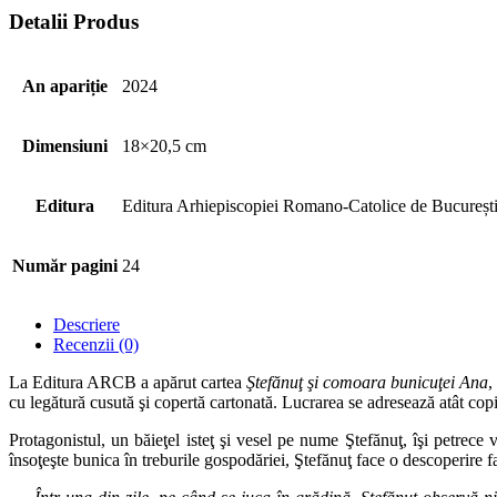
Detalii Produs
An apariție
2024
Dimensiuni
18×20,5 cm
Editura
Editura Arhiepiscopiei Romano-Catolice de Bucureșt
Număr pagini
24
Descriere
Recenzii (0)
La Editura ARCB a apărut cartea
Ştefănuţ şi comoara bunicuţei Ana
,
cu legătură cusută şi copertă cartonată. Lucrarea se adresează atât copiil
Protagonistul, un băieţel isteţ şi vesel pe nume Ştefănuţ, îşi petrece
însoţeşte bunica în treburile gospodăriei, Ştefănuţ face o descoperire 