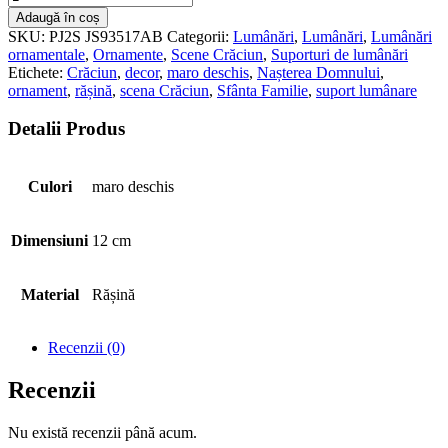
Adaugă în coș
SKU:
PJ2S JS93517AB
Categorii:
Lumânări
,
Lumânări
,
Lumânări
ornamentale
,
Ornamente
,
Scene Crăciun
,
Suporturi de lumânări
Etichete:
Crăciun
,
decor
,
maro deschis
,
Nașterea Domnului
,
ornament
,
rășină
,
scena Crăciun
,
Sfânta Familie
,
suport lumânare
Detalii Produs
Culori
maro deschis
Dimensiuni
12 cm
Material
Rășină
Recenzii (0)
Recenzii
Nu există recenzii până acum.