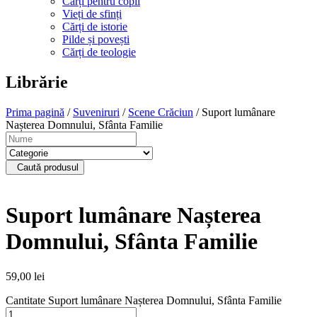
Cărți pentru copii
Vieți de sfinți
Cărți de istorie
Pilde și povești
Cărți de teologie
Librărie
Prima pagină
/
Suveniruri
/
Scene Crăciun
/ Suport lumânare
Nașterea Domnului, Sfânta Familie
Caută produsul
Suport lumânare Nașterea
Domnului, Sfânta Familie
59,00
lei
Cantitate Suport lumânare Nașterea Domnului, Sfânta Familie