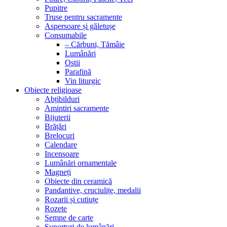
Pupitre
Truse pentru sacramente
Aspersoare și găletușe
Consumabile
– Cărbuni, Tămâie
Lumânări
Ostii
Parafină
Vin liturgic
Obiecte religioase
Abțibilduri
Amintiri sacramente
Bijuterii
Brățări
Brelocuri
Calendare
Incensoare
Lumânări ornamentale
Magneți
Obiecte din ceramică
Pandantive, cruciulițe, medalii
Rozarii și cutiuțe
Rozete
Semne de carte
Suporturi de lumânări