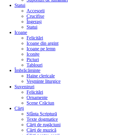
Statui
Accesorii
Crucifixe
Îngerași
Statui
Icoane
Felicitări
Icoane din argint
Icoane pe lemn
Iconițe
Picturi
Tablouri
Îmbrăcăminte
Haine clericale
Veșminte liturgice
Suveniruri
Felicitări
Ornamente
Scene Crăciun
Cărți
Sfânta Scriptură
Texte dogmatice
Cărți de rugăciuni
Cărți de muzică