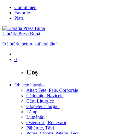
Contul meu
Favorite
Plată
Librăria Presa Bună
O librărie pentru sufletul tău!
0
Coș
Obiecte liturgice
Altar: Fețe, Pale, Corporale
Cădelnițe, Navicele
Cărți Liturgice
Clopeței Liturgici
Lămpi
Lumânări
Ostensorii, Relicvarii
Păhăruțe, Tăvi
Potire, Ciborii, Patene, Teci