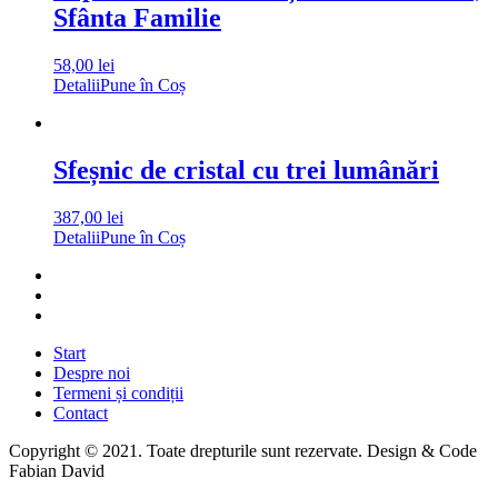
Sfânta Familie
58,00
lei
Detalii
Pune în Coș
Sfeșnic de cristal cu trei lumânări
387,00
lei
Detalii
Pune în Coș
Start
Despre noi
Termeni și condiții
Contact
Copyright © 2021. Toate drepturile sunt rezervate. Design & Code
Fabian David