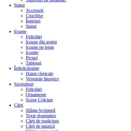
Statui
Accesorii
Crucifixe
Îngerași
Statui
Icoane
Felicitări
Icoane din argint
Icoane pe lemn
Iconițe
Picturi
Tablouri
Îmbrăcăminte
Haine clericale
Veșminte liturgice
Suveniruri
Felicitări
Ornamente
Scene Crăciun
Cărți
Sfânta Scriptură
Texte dogmatice
Cărți de rugăciuni
Cărți de muzică