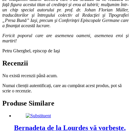
faţă figura acestui titan al credinţei şi erou al iubirii; mulţumim într-
un chip special autorului pr. prof. dr. Johan Florian Müller,
traducătorilor şi întregului colectiv al Redacţiei şi Tipografiei
„Presa Bună” Iaşi, precum şi Conferinţei Episcopale Germane care
a finanţat această lucrare.
Fericit poporul care are asemenea oameni, asemenea eroi şi
martiri!
Petru Gherghel, episcop de Iaşi
Recenzii
Nu există recenzii până acum.
Numai clienții autentificați, care au cumpărat acest produs, pot să
scrie o recenzie.
Produse Similare
Bernadeta de la Lourdes vă vorbește.