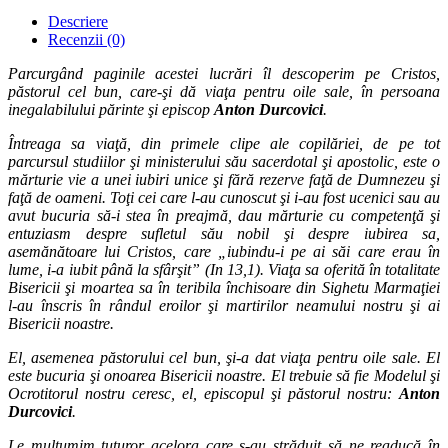
Descriere
Recenzii (0)
Parcurgând paginile acestei lucrări îl descoperim pe Cristos,
păstorul cel bun, care-şi dă viaţa pentru oile sale, în persoana
inegalabilului părinte şi episcop
Anton Durcovici
.
Întreaga sa viaţă, din primele clipe ale copilăriei, de pe tot
parcursul studiilor şi ministerului său sacerdotal şi apostolic, este o
mărturie vie a unei iubiri unice şi fără rezerve faţă de Dumnezeu şi
faţă de oameni. Toţi cei care l-au cunoscut şi i-au fost ucenici sau au
avut bucuria să-i stea în preajmă, dau mărturie cu competenţă şi
entuziasm despre sufletul său nobil şi despre iubirea sa,
asemănătoare lui Cristos, care „iubindu-i pe ai săi care erau în
lume, i-a iubit până la sfârşit” (In 13,1). Viaţa sa oferită în totalitate
Bisericii şi moartea sa în teribila închisoare din Sighetu Marmaţiei
l-au înscris în rândul eroilor şi martirilor neamului nostru şi ai
Bisericii noastre.
El, asemenea păstorului cel bun, şi-a dat viaţa pentru oile sale. El
este bucuria şi onoarea Bisericii noastre. El trebuie să fie Modelul şi
Ocrotitorul nostru ceresc, el, episcopul şi păstorul nostru:
Anton
Durcovici
.
Le mulţumim tuturor acelora care s-au străduit să ne readucă în