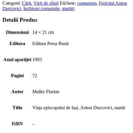
Categorii:
Cărți
,
Vieți de sfinți
Etichete:
comunism
,
Fericitul Anton
Durcovici
,
închisori comuniste
,
martiri
Detalii Produs
Dimensiuni
14 × 21 cm
Editura
Editura Presa Bună
Anul apariției
1993
Pagini
72
Autor
Muller Florian
Titlu
Viața episcopului de Iași, Anton Durcovici, martir
ISBN
–