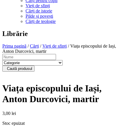
Cărți pentru copii
Vieți de sfinți
Cărți de istorie
Pilde și povești
Cărți de teologie
Librărie
Prima pagină
/
Cărți
/
Vieți de sfinți
/ Viața episcopului de Iași,
Anton Durcovici, martir
Caută produsul
Viața episcopului de Iași,
Anton Durcovici, martir
3,00
lei
Stoc epuizat