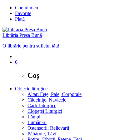
Contul meu
Favorite
Plată
Librăria Presa Bună
O librărie pentru sufletul tău!
0
Coș
Obiecte liturgice
Altar: Fețe, Pale, Corporale
Cădelnițe, Navicele
Cărți Liturgice
Clopeței Liturgici
Lămpi
Lumânări
Ostensorii, Relicvarii
Păhăruțe, Tăvi
Potire, Ciborii, Patene, Teci