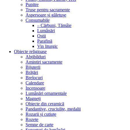
Pupitre
Truse pentru sacramente
Aspersoare și găletușe
Consumabile
– Cărbuni, Tămâie
Lumânări
Ostii
Parafină
Vin liturgic
Obiecte religioase
Abțibilduri
Amintiri sacramente
Bijuterii
Brățări
Brelocuri
Calendare
Incensoare
Lumânări ornamentale
Magneți
Obiecte din ceramică
Pandantive, cruciulițe, medalii
Rozarii și cutiuțe
Rozete
Semne de carte
Suporturi de lumânări